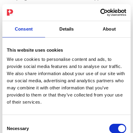
¿Cómo cancelo mi suscripción a la
PEPPER EMS App?
Consent
Details
About
Batería
This website uses cookies
We use cookies to personalise content and ads, to
provide social media features and to analyse our traffic.
¿Qué debo tener en cuenta al cargar la
We also share information about your use of our site with
our social media, advertising and analytics partners who
batería?
may combine it with other information that you’ve
provided to them or that they’ve collected from your use
¿Con qué frecuencia debo cargar la
of their services.
batería?
¿Cuánto tarda en cargarse por completo
Consent
la batería?
Necessary
Selection