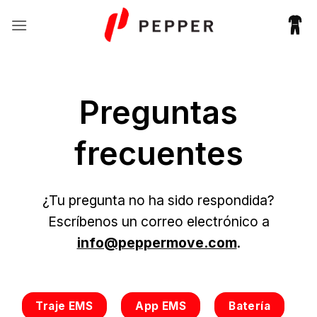
Saltar
al
contenido
Preguntas
frecuentes
¿Tu pregunta no ha sido respondida?
Escríbenos un correo electrónico a
info@peppermove.com
.
Traje EMS
App EMS
Batería