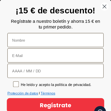
He leído y acepto la política de privacidad.
¡15 € de descuento!
Política de privacidad
Regístrate a nuestro boletín y ahorra 15 € en
tu primer pedido.
Nombre
E-Mail
© 2026 PEPPER
Cumpleaños
TÉRMINOS
AVISO LEGAL
POLÍTICA DE PRIVACIDAD
Política de privacidad
He leído y acepto la política de privacidad.
Protección de datos
I
Términos
Regístrate
Visa
PayPal
MasterCard
Klarna