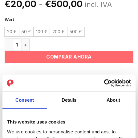
Rango
€
20,00
-
€
500,00
incl. IVA
de
precios:
Wert
desde
20 €
50 €
100 €
200 €
500 €
€20,00
Vale de Regalo PEPPER Tienda Online cantidad
hasta
€500,00
COMPRAR AHORA
✓ Canjeable de forma flexible para todos los
productos de la tienda online de
PEPPER
✓ Diferentes importes para todos los presupuestos
Consent
Details
About
✓ Válida durante 3 años
Cómo funciona:
Selecciona el importe deseado.
This website uses cookies
Añade la tarjeta regalo al carrito y completa el
We use cookies to personalise content and ads, to
pedido.