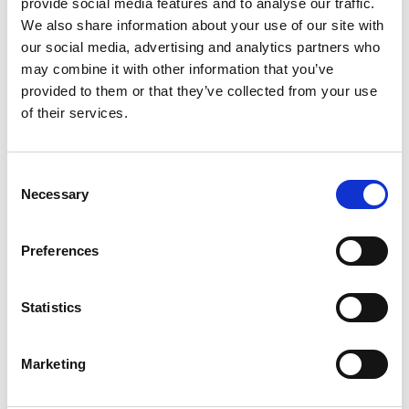
provide social media features and to analyse our traffic.
We also share information about your use of our site with
Recibirás la tarjeta regalo en formato PDF
our social media, advertising and analytics partners who
directamente por correo electrónico.
may combine it with other information that you’ve
provided to them or that they’ve collected from your use
[/ux_text] [/col_inner]
of their services.
! Nota:
Consent
Necessary
Nuestras tarjetas regalo son
válidas
Selection
durante 3 años
.
La
compensación en efectivo
de la
Preferences
tarjeta regalo no es posible.
Las devoluciones o los cambios
están
Statistics
excluidos.
Marketing