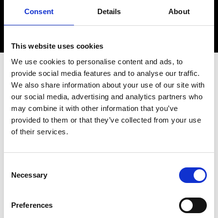
Consent
Details
About
This website uses cookies
We use cookies to personalise content and ads, to
provide social media features and to analyse our traffic.
We also share information about your use of our site with
our social media, advertising and analytics partners who
Come diventare
may combine it with other information that you’ve
provided to them or that they’ve collected from your use
of their services.
affiliato PEPPER
Consent
Necessary
Selection
Entrare nel programma di affiliazione PEPPER è
volutamente semplice — e allo stesso tempo
Preferences
personale. In quattro passaggi chiari, entri nella nostra