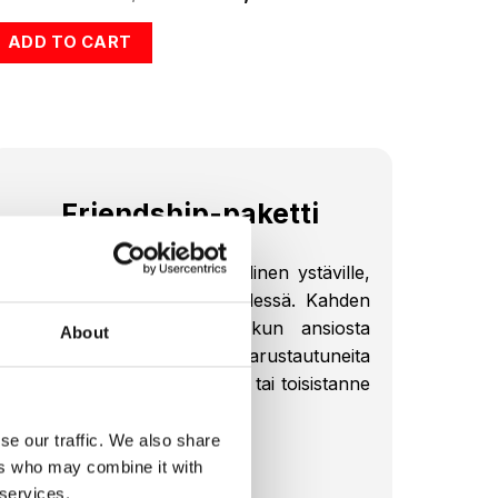
hinta
hinta
oli:
on:
ADD TO CART
€2.074,00.
€1.549,00.
Friendship-paketti
Friendship-paketti on täydellinen ystäville,
jotka haluavat treenata yhdessä. Kahden
EMS-puvun ja kahden akun ansiosta
About
olette erinomaisesti varustautuneita
treenaamaan synkronoidusti tai toisistanne
riippumatta.
se our traffic. We also share
Sisältö:
ers who may combine it with
 services.