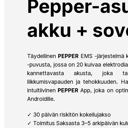
Pepper-as
akku + sov
Täydellinen
PEPPER
EMS -järjestelmä
-puvusta, jossa on 20 kuivaa elektrodi
kannettavasta akusta, joka ta
liikkumisvapauden ja tehokkuuden. Harj
intuitiivinen
PEPPER
App, joka on optim
Androidille.
✓ 30 päivän riskitön kokeilujakso
✓ Toimitus Saksasta 3–5 arkipäivän ku