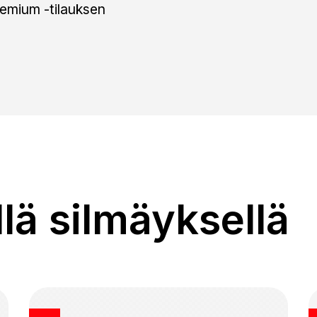
emium -tilauksen
llä silmäyksellä