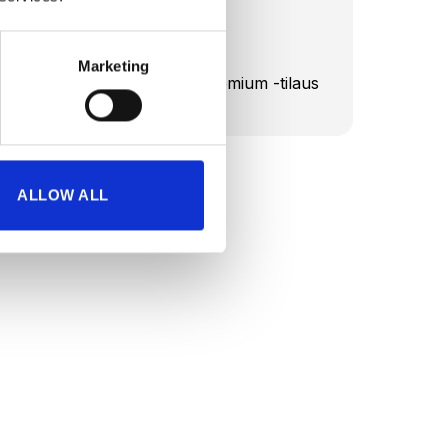
2 × EMS-asu
2 × akku
Marketing
2 × 3 kuukauden App Premium -tilaus
ALLOW ALL