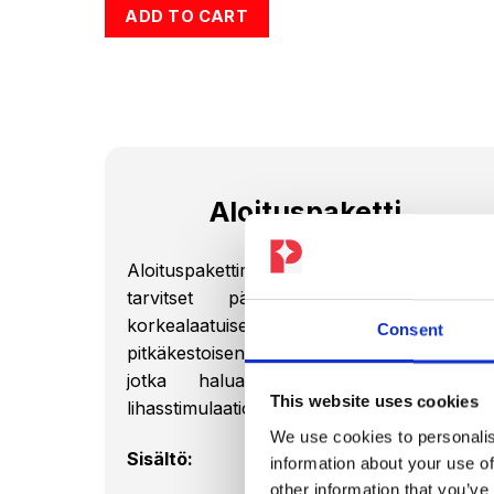
oli:
on:
ADD TO CART
€1.034,00.
€849,00.
Aloituspaketti
Aloituspakettimme sisältää kaiken, mitä
tarvitset päästäksesi heti alkuun:
korkealaatuisen EMS-puvun ja
Consent
pitkäkestoisen akun. Täydellinen kaikille,
jotka haluavat tutustua sähköisen
This website uses cookies
lihasstimulaation etuihin.
We use cookies to personalis
Sisältö:
information about your use of
other information that you’ve