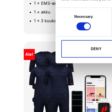
1 × EMS-asu
Consent
1 × akku
Necessary
Selection
1 × 3 kuukauden App Premium -tilaus
DENY
Ale!