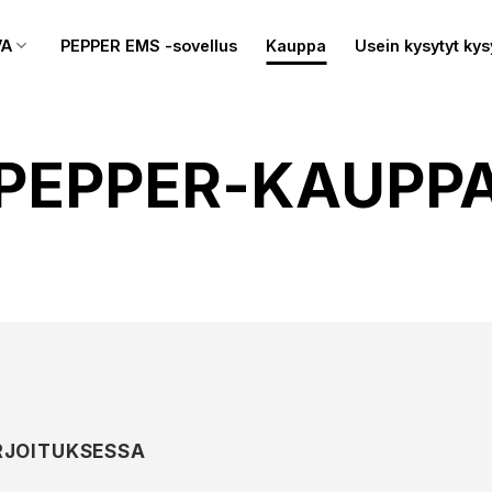
VA
PEPPER EMS -sovellus
Kauppa
Usein kysytyt ky
PEPPER-KAUPP
RJOITUKSESSA