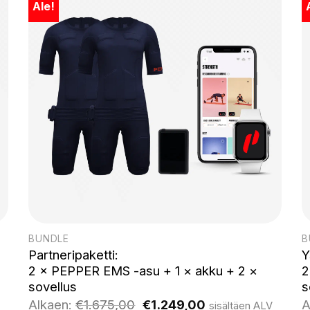
Ale!
BUNDLE
B
Partneripaketti:
Y
2 × PEPPER EMS -asu + 1 × akku + 2 ×
2
sovellus
s
Alkuperäinen
Nykyinen
Alkaen:
€
1.675,00
€
1.249,00
A
sisältäen ALV