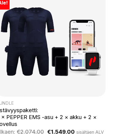
Ale!
UNDLE
stävyyspaketti:
 × PEPPER EMS -asu + 2 × akku + 2 ×
ovellus
Alkuperäinen
Nykyinen
lkaen:
€
2.074,00
€
1.549,00
sisältäen ALV