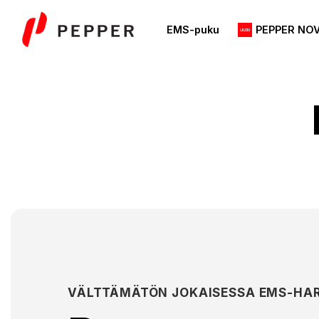
Skip
to
EMS-puku
PEPPER NO
content
VÄLTTÄMÄTÖN JOKAISESSA EMS-HA