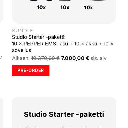
BUNDLE
Studio Starter -paketti:
10 × PEPPER EMS -asu + 10 × akku + 10 ×
sovellus
Alkaen:
10.370,00 €
7.000,00 €
sis. alv
LV
PRE-ORDER
.
Studio Starter -paketti