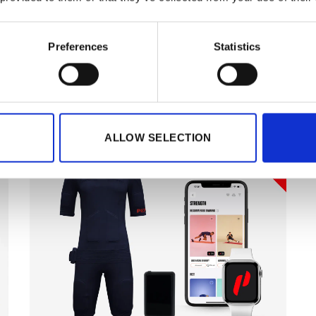
1 × akku
2 × 3 kuukauden App Premium -tilaus
Preferences
Statistics
ALLOW SELECTION