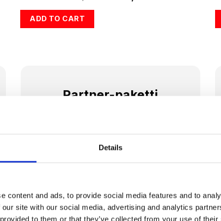
hinta
hinta
oli:
on:
ADD TO CART
€1.675,00.
€1.249,00.
Partner-paketti
Partner-paketti sopii täydellisesti pareille
tai treenipareille, jotka haluavat saavuttaa
tavoitteensa yhdessä. Yhteisen akun
Details
ansiosta voitte vuorotella EMS-treeneissä
ja suunnitella harjoitukset joustavasti.
Sisältö:
e content and ads, to provide social media features and to analy
 our site with our social media, advertising and analytics partn
2 × EMS-asu
 provided to them or that they’ve collected from your use of their