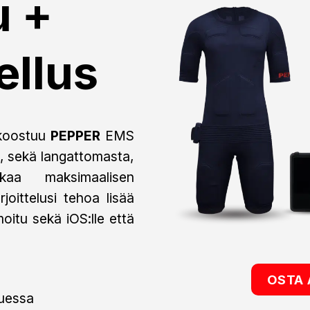
u +
ellus
 koostuu
PEPPER
EMS
a, sekä langattomasta,
kaa maksimaalisen
oittelusi tehoa lisää
oitu sekä iOS:lle että
OSTA 
luessa