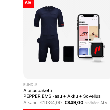
Ale!
BUNDLE
Aloituspaketti
PEPPER EMS -asu + Akku + Sovellus
Alkuperäinen
Nykyinen
Alkaen:
€
1.034,00
€
849,00
sisältäen ALV
hinta
hinta