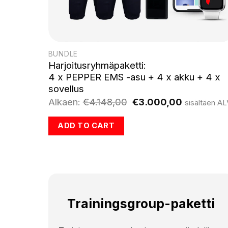
BUNDLE
Harjoitusryhmäpaketti:
4 x PEPPER EMS -asu + 4 x akku + 4 x
sovellus
Alkuperäinen
Nykyinen
Alkaen:
€
4.148,00
€
3.000,00
sisältäen A
hinta
hinta
oli:
on:
ADD TO CART
€4.148,00.
€3.000,00
Trainingsgroup-paketti