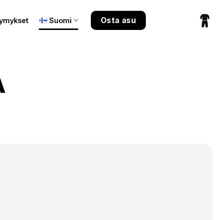
Osta asu
symykset
Suomi
A