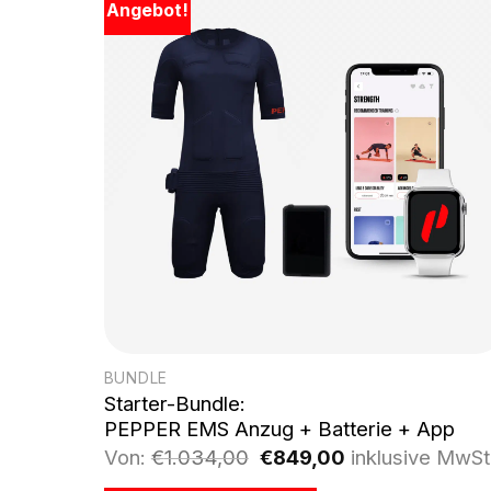
Angebot!
BUNDLE
Starter-Bundle:
PEPPER EMS Anzug + Batterie + App
Ursprünglicher
Aktueller
Von:
€
1.034,00
€
849,00
inklusive MwSt
Preis
Preis