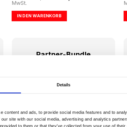
Preis
Preis
MwSt.
M
war:
ist:
€1.675,00
€1.249,00.
IN DEN WARENKORB
Partner-Bundle
Das Partner-Bundle eignet sich ideal für
Paare oder Trainingspartner, die
zusammen ihre Fitnessziele erreichen
Details
möchten. Dank der gemeinsamen Batterie
könnt ihr euch beim EMS- Training
abwechseln und so eure
Trainingseinheiten flexibel gestalten.
e content and ads, to provide social media features and to analy
 our site with our social media, advertising and analytics partn
Inhalt:
 provided to them or that they’ve collected from your use of their