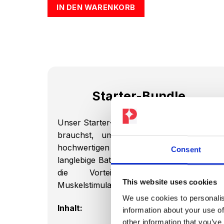
war:
ist:
IN DEN WARENKORB
€1.034,00
€849,00.
Starter-Bundle
Unser Starter-Bundle enthält alles, was du
brauchst, um direkt loszulegen: einen
hochwertigen EMS-Anzug und eine
Consent
langlebige Batterie. Perfekt für Jeden, der
die Vorteile der elektrischen
This website uses cookies
Muskelstimulation entdecken möchten.
We use cookies to personalis
Inhalt:
information about your use of
other information that you’ve