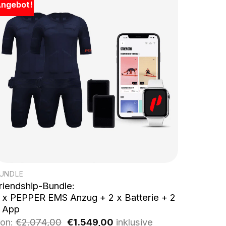
ngebot!
UNDLE
riendship-Bundle:
 x PEPPER EMS Anzug + 2 x Batterie + 2
 App
Ursprünglicher
Aktueller
on:
€
2.074,00
€
1.549,00
inklusive