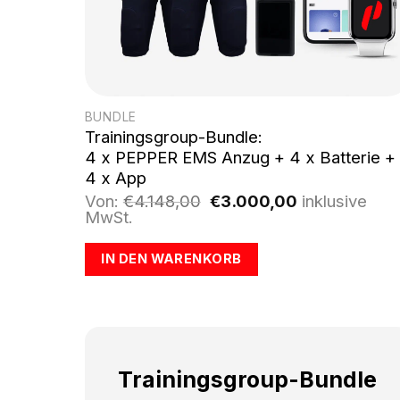
BUNDLE
Trainingsgroup-Bundle:
4 x PEPPER EMS Anzug + 4 x Batterie +
4 x App
Ursprünglicher
Aktueller
Von:
€
4.148,00
€
3.000,00
inklusive
Preis
Preis
MwSt.
war:
ist:
€4.148,00
€3.000,00.
IN DEN WARENKORB
Trainingsgroup-Bundle