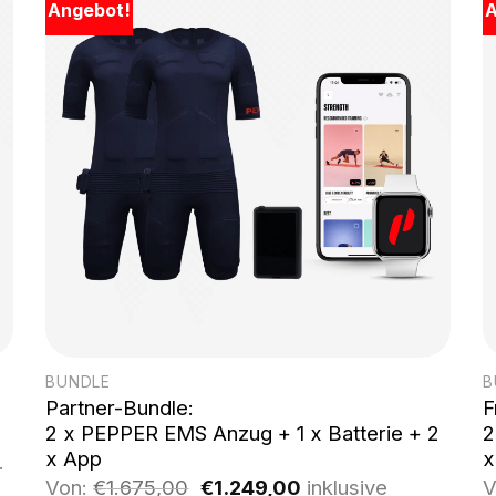
Angebot!
A
BUNDLE
B
Partner-Bundle:
F
2 x PEPPER EMS Anzug + 1 x Batterie + 2
2
x App
x
.
Ursprünglicher
Aktueller
Von:
€
1.675,00
€
1.249,00
inklusive
V