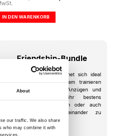
Preis
Preis
wSt.
war:
ist:
€2.074,00
€1.549,00.
IN DEN WARENKORB
Friendship-Bundle
Das Friendship-Bundle eignet sich ideal
für Freunde, die gemeinsam trainieren
möchten. Mit zwei EMS-Anzügen und
About
zwei Batterien seid ihr bestens
ausgestattet, um synchron oder auch
einmal unabhängig voneinander zu
trainieren.
se our traffic. We also share
ers who may combine it with
Inhalt:
 services.