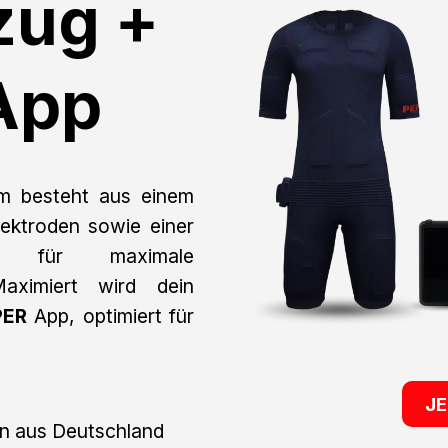
zug +
 App
 besteht aus einem
ktroden sowie einer
rie für maximale
Maximiert wird dein
PER
App, optimiert für
J
en aus Deutschland