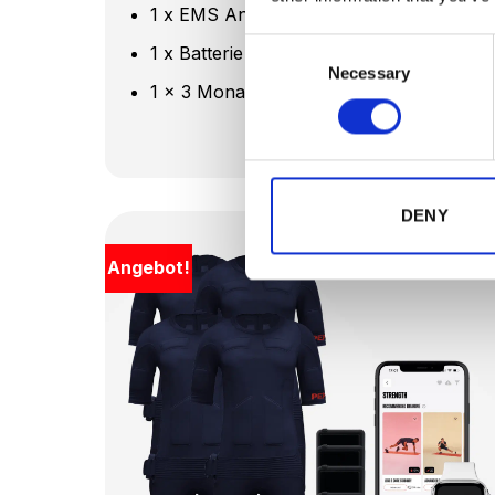
1 x EMS Anzug
Consent
1 x Batterie
Necessary
Selection
1 x 3 Monate App Premium Abo
DENY
Angebot!