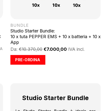
BUNDLE
Studio Starter Bundle:
x
10 x tuta PEPPER EMS + 10 x batteria + 10 x
App
Da:
€10.370,00
€7.000,00
IVA incl.
VA
zo
le
PRE-ORDINA
00,00.
Studio Starter Bundle