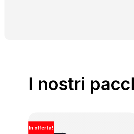
I nostri pacch
In offerta!