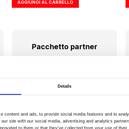
0.
AGGIUNGI AL CARRELLO
era:
è:
€1.675,00.
€1.249,00.
Pacchetto partner
Il Pacchetto partner è ideale per coppie o
partner di allenamento che vogliono
raggiungere insieme i propri obiettivi
fitness. Grazie alla batteria condivisa,
Details
potete alternarvi durante le sessioni EMS
e mantenere il massimo della flessibilità.
Contenuto:
e content and ads, to provide social media features and to analy
 our site with our social media, advertising and analytics partn
2 x tute EMS
 provided to them or that they’ve collected from your use of their