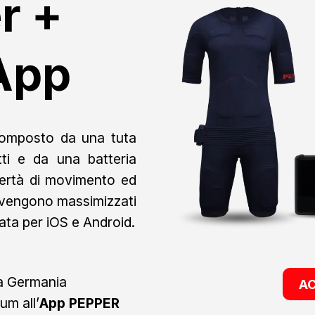
r +
 App
omposto da una tuta
ti e da una batteria
ibertà di movimento ed
to vengono massimizzati
ata per iOS e Android.
la Germania
A
um all’
App PEPPER