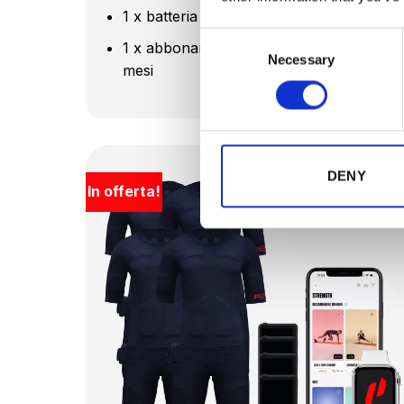
1 x batteria
Consent
1 x abbonamento App Premium di 3
Necessary
Selection
mesi
DENY
In offerta!