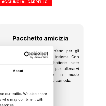
AGGIUNGI AL CARRELLO
era:
è:
€2.074,00.
€1.549,00.
Pacchetto amicizia
Il Pacchetto amicizia è perfetto per gli
amici che vogliono allenarsi insieme. Con
due tute EMS e due batterie siete
completamente equipaggiati per allenarvi
About
in sincronia – oppure in modo
indipendente, quando vi è più comodo.
Contenuto:
se our traffic. We also share
ers who may combine it with
2 x tute EMS
 services.