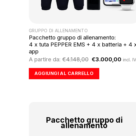
GRUPPO DI ALLENAMENTO
Pacchetto gruppo di allenamento:
4 x tuta PEPPER EMS + 4 x batteria + 4 
app
Il
Il
A partire da:
€
4.148,00
€
3.000,00
incl. I
prezzo
prez
originale
attua
AGGIUNGI AL CARRELLO
era:
è:
€4.148,00.
€3.0
Pacchetto gruppo di
allenamento