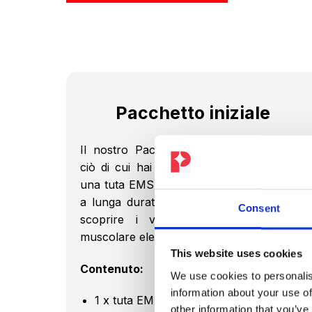
€1.034,00.
€849,0
Pacchetto iniziale
Il nostro Pacchetto iniziale include tutto
ciò di cui hai bisogno per iniziare subito:
una tuta EMS di alta qualità e una batteria
a lunga durata. Perfetto per chi desidera
Consent
scoprire i vantaggi della stimolazione
muscolare elettrica.
This website uses cookies
Contenuto:
We use cookies to personalis
information about your use of
1 x tuta EMS
other information that you’ve