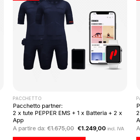
PACCHETTO
P
Pacchetto partner:
P
2 x tute PEPPER EMS + 1 x Batteria + 2 x
2
App
A
Il
Il
A partire da:
€
1.675,00
€
1.249,00
A
incl. IVA
prezzo
prezzo
originale
attuale