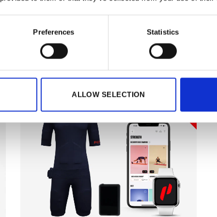
1 x batteria
2 x abbonamenti App Premium di 3
Preferences
Statistics
mesi
ALLOW SELECTION