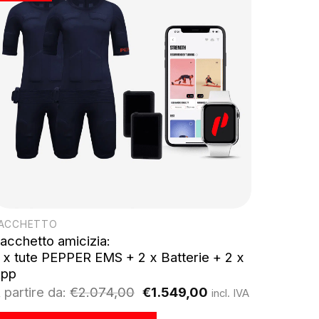
ACCHETTO
acchetto amicizia:
 x tute PEPPER EMS + 2 x Batterie + 2 x
pp
Il
Il
 partire da:
€
2.074,00
€
1.549,00
incl. IVA
prezzo
prezzo
originale
attuale