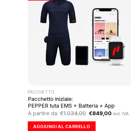
PACCHETTO
Pacchetto iniziale:
PEPPER tuta EMS + Batteria + App
Il
Il
A partire da:
€
1.034,00
€
849,00
incl. IVA
prezzo
prezzo
originale
attuale
AGGIUNGI AL CARRELLO
era:
è: