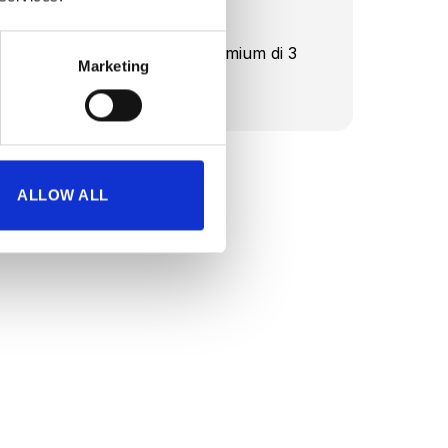
2 x batterie
2 x abbonamenti App Premium di 3
Marketing
mesi
ALLOW ALL