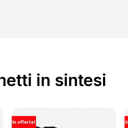
etti in sintesi
In offerta!
I