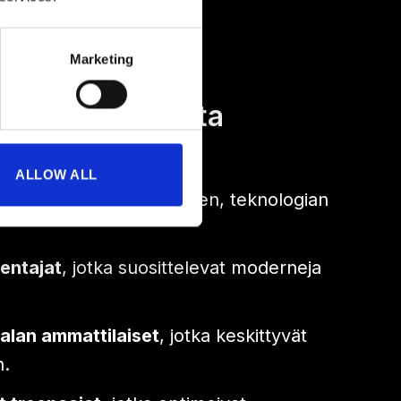
Marketing
evat seuraavilta
ALLOW ALL
ttajat
fitnessin, terveyden, teknologian
mentajat
, jotka suosittelevat moderneja
salan ammattilaiset
, jotka keskittyvät
n.