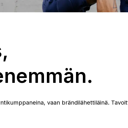
,
a enemmän.
ntikumppaneina, vaan brändilähettiläinä. Tavoi