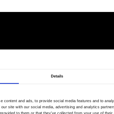
 tuntevat PEP
Details
e content and ads, to provide social media features and to analy
le, jotka haluavat ajatella treeniä uudella taval
 our site with our social media, advertising and analytics partn
 vaan
aitoutta, laatua ja aitoa innostusta fiksu
 provided to them or that they’ve collected from your use of their