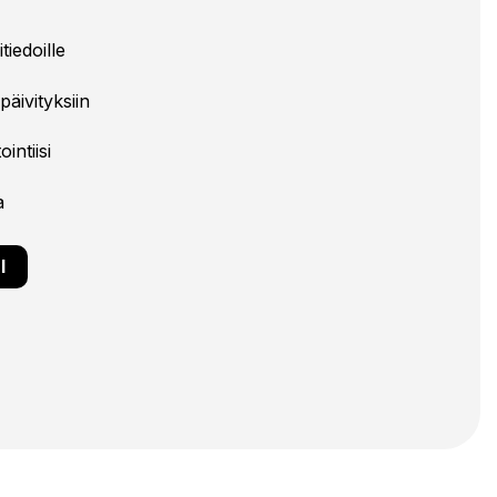
tiedoille
päivityksiin
intiisi
a
I