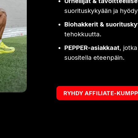
Urheilijat & tavoitteellis
suorituskykyään ja hyödy
Biohakkerit & suoritusky
tehokkuutta.
PEPPER-asiakkaat
, jotk
suositella eteenpäin.
RYHDY AFFILIATE-KUMPP