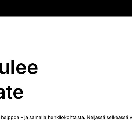
tulee
ate
a helppoa – ja samalla henkilökohtaista. Neljässä selkeässä 