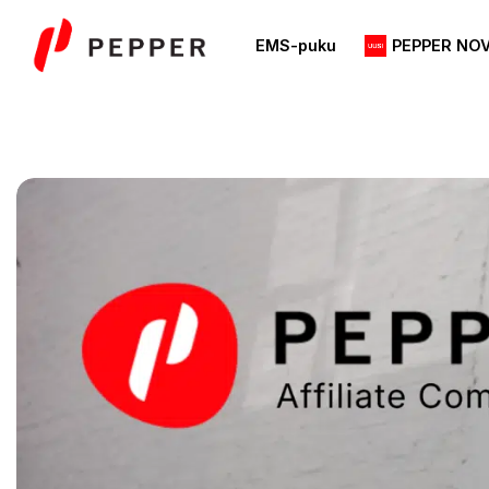
Skip
to
EMS-puku
PEPPER NO
content