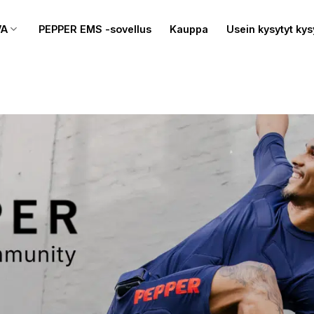
VA
PEPPER EMS -sovellus
Kauppa
Usein kysytyt ky