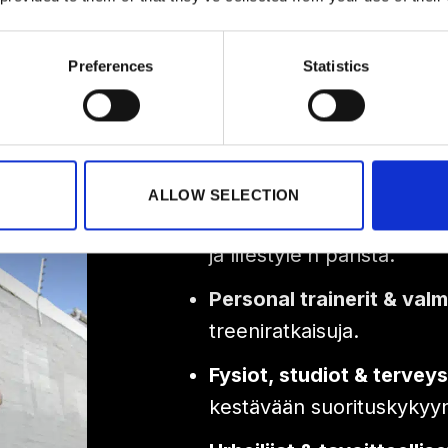
Preferences
Statistics
Kumppanimme tul
alueilta:
ALLOW SELECTION
Sisällöntuottajat & vaiku
ja lifestyle’n parista.
Personal trainerit & val
treeniratkaisuja.
Fysiot, studiot & tervey
kestävään suorituskykyy