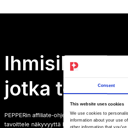
Ihmisille,
jotka todella
Consent
This website uses cookies
We use cookies to personalis
PEPPERin affiliate-ohjelma on suunnattu ihmisil
information about your use of
tavoittele näkyvyyttä hinnalla millä hyvänsä,
other information that you’ve