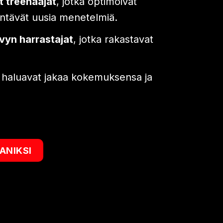
et treenaajat
, jotka optimoivat
ntävät uusia menetelmiä.
vyn harrastajat
, jotka rakastavat
a haluavat jakaa kokemuksensa ja
ANIKSI