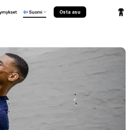
Osta asu
symykset
Suomi