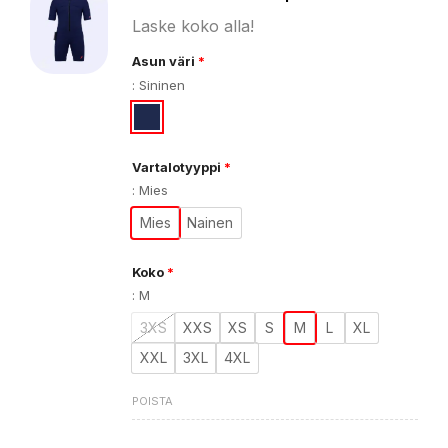
Laske koko alla!
Asun väri
*
:
Sininen
Vartalotyyppi
*
:
Mies
Mies
Nainen
Koko
*
:
M
3XS
XXS
XS
S
M
L
XL
XXL
3XL
4XL
POISTA