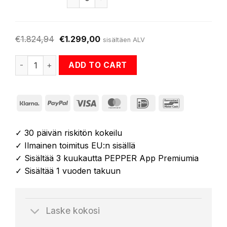
€
1.824,94
€
1.299,00
sisältäen ALV
NOVA partneripaketti:2 × PEPPER NOVA EMS-asu + 1 × Po
ADD TO CART
Klarna
PayPal
Visa
MasterCard
IDeal
Bancontact
✓ 30 päivän riskitön kokeilu
✓ Ilmainen toimitus EU:n sisällä
✓ Sisältää 3 kuukautta PEPPER App Premiumia
✓ Sisältää 1 vuoden takuun
Laske kokosi