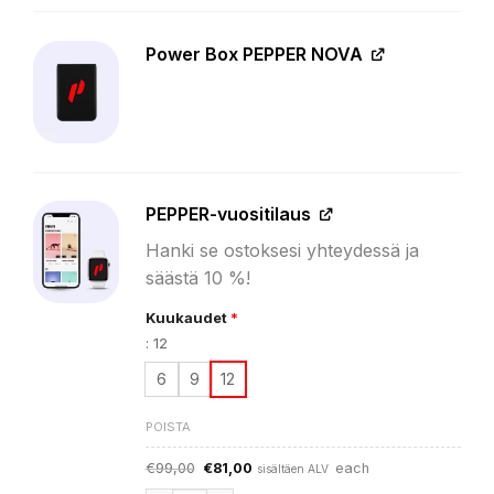
Power Box PEPPER NOVA
PEPPER-vuositilaus
Hanki se ostoksesi yhteydessä ja
säästä 10 %!
Kuukaudet
*
:
12
6
9
12
POISTA
Alkuperäinen
Nykyinen
€
99,00
€
81,00
each
sisältäen ALV
hinta
hinta
oli:
on: