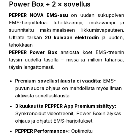
Power Box + 2 × sovellus
PEPPER NOVA EMS-asu
on uuden sukupolven
EMS-harjoittelua: tehokkaampi, mukavampi ja
suunniteltu maksimaaliseen liikkumisvapauteen.
Ultrate tarkan
20 kuivaan elektrodin
ja uuden,
tehokkaan
PEPPER Power Box
ansiosta koet EMS-treenin
täysin uudella tasolla – missä ja milloin tahansa,
täysin langattomasti.
Premium-sovellustilausta ei vaadita:
EMS-
puvun suora ohjaus on mahdollista myös ilman
aktiivista sovellustilausta.
3 kuukautta PEPPER App Premium sisältyy:
Synkronoidut videotreenit, Power Boxin älykäs
ohjaus ja ohjatut EMS-harjoitukset.
PEPPER Performance+:
Optimoitu