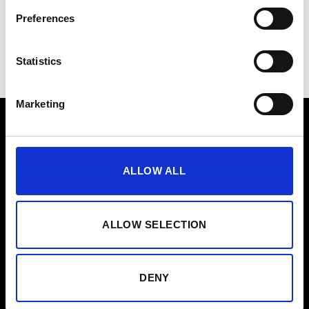
Tunnista suorituskykysi
Preferences
Statistics
Marketing
Liity osaksi
ALLOW ALL
yhteisöä
ALLOW SELECTION
Koe yhteisö, joka motivoi, inspiroi ja kulkee mukanasi
DENY
jokaisella askeleella EMS-matkallasi.