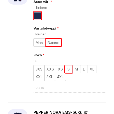
Asun väri
*
:
Sininen
Vartalotyyppi
*
:
Nainen
Mies
Nainen
Koko
*
:
S
3XS
XXS
XS
S
M
L
XL
XXL
3XL
4XL
POISTA
PEPPER NOVA EMS-puku