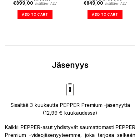
Alkuperäinen
Nykyinen
Alkuperäinen
Nykyinen
€
899,00
€
849,00
sisältäen ALV
sisältäen ALV
hinta
hinta
hinta
hinta
oli:
on:
oli:
on:
ADD TO CART
ADD TO CART
€1.136,97.
€899,00.
€1.034,00.
€849,00.
Jäsenyys
Sisältää 3 kuukautta PEPPER Premium -jäsenyyttä
(12,99 € kuukaudessa)
Kaikki PEPPER-asut yhdistyvät saumattomasti PEPPER
Premium -videojäsenyyteemme, joka tarjoaa selkeän