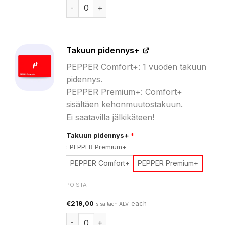
PEPPER App -tilaus määrä
€99,00.
€81,00.
Takuun pidennys+
PEPPER Comfort+: 1 vuoden takuun
pidennys.
PEPPER Premium+: Comfort+
sisältäen kehonmuutostakuun.
Ei saatavilla jälkikäteen!
Takuun pidennys+
*
:
PEPPER Premium+
PEPPER Comfort+
PEPPER Premium+
POISTA
€
219,00
each
sisältäen ALV
Takuun pidennys+ määrä