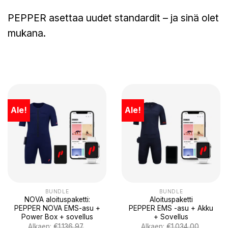
PEPPER asettaa uudet standardit – ja sinä olet
mukana.
Ale!
Ale!
BUNDLE
BUNDLE
NOVA aloituspaketti:
Aloituspaketti
PEPPER NOVA EMS-asu +
PEPPER EMS -asu + Akku
Power Box + sovellus
+ Sovellus
Alkaen:
€
1.136,97
Alkaen:
€
1.034,00