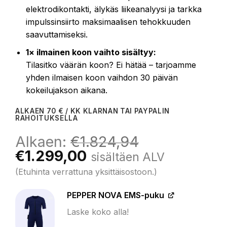
elektrodikontakti, älykäs liikeanalyysi ja tarkka
impulssinsiirto maksimaalisen tehokkuuden
saavuttamiseksi.
1× ilmainen koon vaihto sisältyy:
Tilasitko väärän koon? Ei hätää – tarjoamme
yhden ilmaisen koon vaihdon 30 päivän
kokeilujakson aikana.
ALKAEN 70 € / KK KLARNAN TAI PAYPALIN
RAHOITUKSELLA
Alkaen:
€
1.824,94
Alkuperäinen
Nykyinen
€
1.299,00
sisältäen ALV
hinta
hinta
(Etuhinta verrattuna yksittäisostoon.)
oli:
on:
€1.824,94.
€1.299,00.
PEPPER NOVA EMS-puku
Laske koko alla!