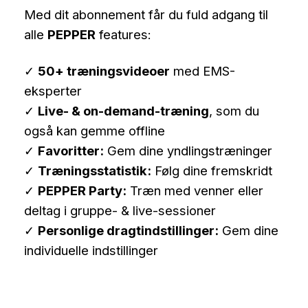
variants.
Med dit abonnement får du fuld adgang til
The
alle
PEPPER
features:
options
may
✓
50+ træningsvideoer
med EMS-
be
eksperter
chosen
on
✓
Live- & on-demand-træning
, som du
the
også kan gemme offline
product
✓
Favoritter:
Gem dine yndlingstræninger
page
✓
Træningsstatistik:
Følg dine fremskridt
✓
PEPPER Party:
Træn med venner eller
deltag i gruppe- & live-sessioner
✓
Personlige dragtindstillinger:
Gem dine
individuelle indstillinger