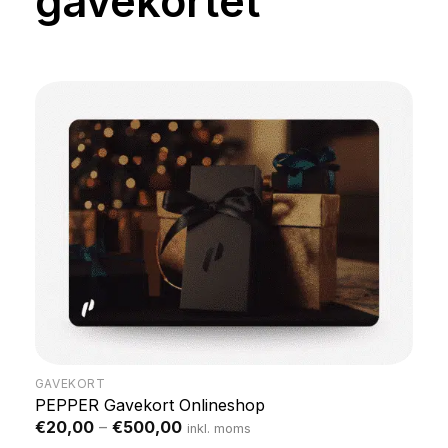
gavekortet
GAVEKORT
PEPPER Gavekort Onlineshop
Price
€
20,00
–
€
500,00
inkl. moms
range: