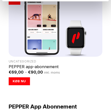
UNCATEGORIZED
PEPPER app-abonnement
Price
€
69,00
–
€
90,00
inkl. moms
range:
€69,00
KØB NU
through
€90,00
This
product
has
PEPPER App Abonnement
multiple