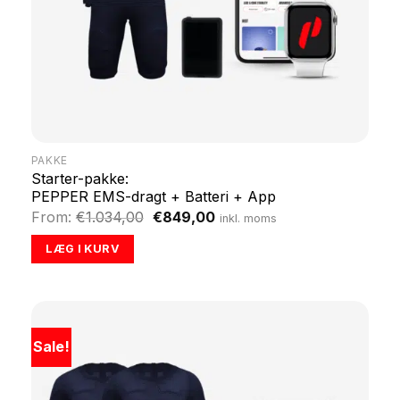
PAKKE
Starter-pakke:
PEPPER EMS-dragt + Batteri + App
Original
Current
From:
€
1.034,00
€
849,00
inkl. moms
price
price
was:
is:
LÆG I KURV
€1.034,00.
€849,00.
Sale!