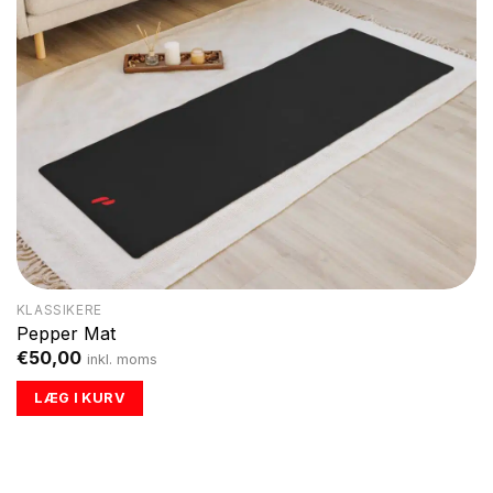
KLASSIKERE
Pepper Mat
€
50,00
inkl. moms
LÆG I KURV