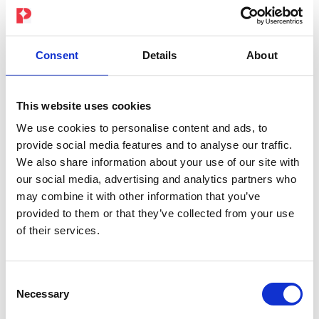
Consent
Details
About
This website uses cookies
KLAR TIL AT MÆRKE POWEREN?
PEPPER App
We use cookies to personalise content and ads, to
provide social media features and to analyse our traffic.
We also share information about your use of our site with
Abonnement
our social media, advertising and analytics partners who
may combine it with other information that you’ve
provided to them or that they’ve collected from your use
Få dit
PEPPER
abonnement direkte her i
of their services.
shoppen og spar
10 %
sammenlignet med
køb via app store – eller
20 %
, når du
Consent
bestiller det sammen med din dragt-pakke.
Necessary
Selection