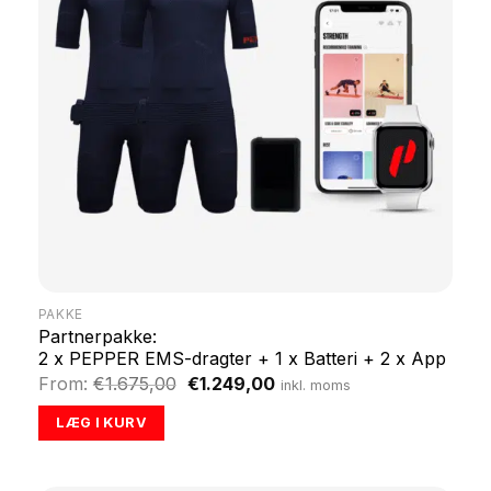
PAKKE
Partnerpakke:
2 x PEPPER EMS-dragter + 1 x Batteri + 2 x App
Original
Current
From:
€
1.675,00
€
1.249,00
inkl. moms
price
price
was:
is:
LÆG I KURV
€1.675,00.
€1.249,00.