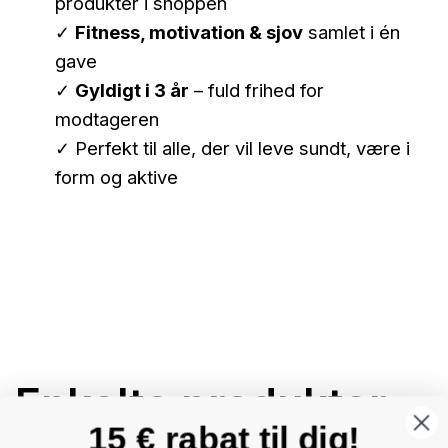
produkter i shoppen
✓
Fitness, motivation & sjov
samlet i én
gave
✓
Gyldigt i 3 år
– fuld frihed for
modtageren
✓ Perfekt til alle, der vil leve sundt, være i
form og aktive
Enkelte produkter
15 € rabat til dig!