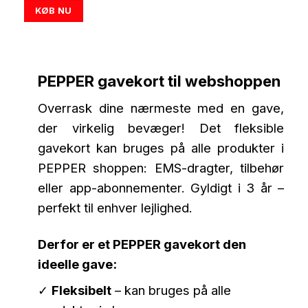
€20,00
KØB NU
through
€500,00
This
product
has
PEPPER gavekort til webshoppen
multiple
variants.
Overrask dine nærmeste med en gave,
The
der virkelig bevæger! Det fleksible
options
gavekort kan bruges på alle produkter i
may
be
PEPPER shoppen: EMS-dragter, tilbehør
chosen
eller app-abonnementer. Gyldigt i 3 år –
on
perfekt til enhver lejlighed.
the
product
Derfor er et PEPPER gavekort den
page
ideelle gave:
✓
Fleksibelt
– kan bruges på alle