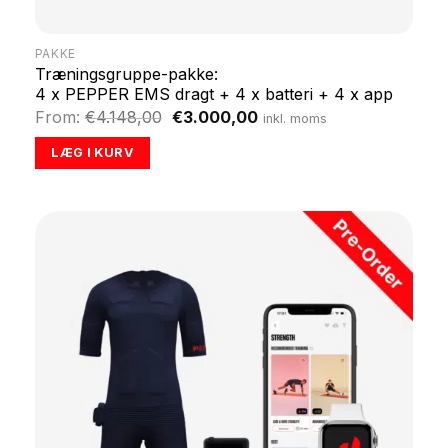
PAKKE
Træningsgruppe-pakke:
4 x PEPPER EMS dragt + 4 x batteri + 4 x app
Original
Current
From:
€
4.148,00
€
3.000,00
inkl. moms
price
price
was:
is:
LÆG I KURV
€4.148,00.
€3.000,00.