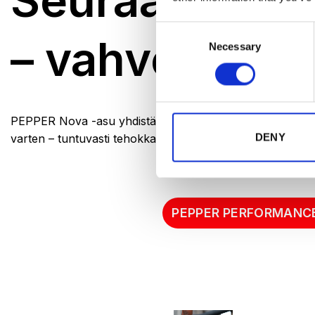
Seuraavan s
Consent
– vahvempi, ä
Necessary
Selection
PEPPER Nova -asu yhdistää kehittyneen EMS-teknologian, 
DENY
varten – tuntuvasti tehokkaampia treenejä varten.
PEPPER PERFORMANC