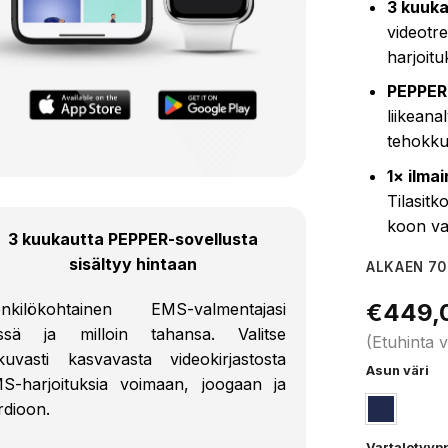
3 kuuka
videotr
harjoitu
PEPPER
liikeana
tehokku
1× ilma
Tilasit
koon va
3 kuukautta PEPPER-sovellusta
sisältyy hintaan
ALKAEN 70
€
449,
nkilökohtainen EMS-valmentajasi
ssä ja milloin tahansa. Valitse
(Etuhinta v
tkuvasti kasvavasta videokirjastosta
Asun väri
S-harjoituksia voimaan, joogaan ja
rdioon.
Vartalotyyp