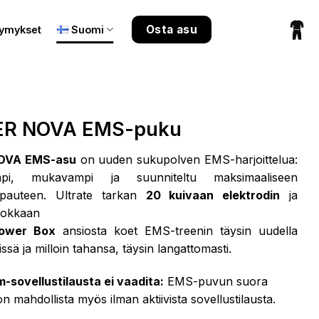
Osta asu
symykset
Suomi
ER NOVA EMS-puku
OVA EMS-asu
on uuden sukupolven EMS-harjoittelua:
mpi, mukavampi ja suunniteltu maksimaaliseen
vapauteen. Ultrate tarkan
20 kuivaan elektrodin
ja
hokkaan
ower Box
ansiosta koet EMS-treenin täysin uudella
issä ja milloin tahansa, täysin langattomasti.
-sovellustilausta ei vaadita:
EMS-puvun suora
n mahdollista myös ilman aktiivista sovellustilausta.