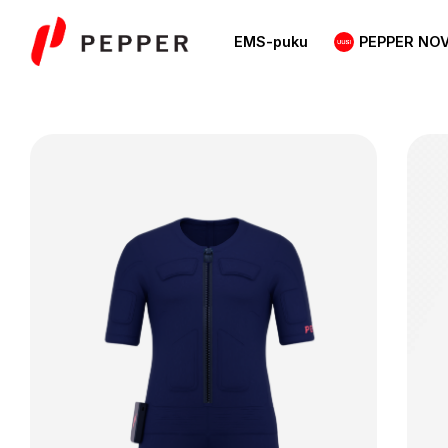
Skip
to
EMS-puku
PEPPER NO
content