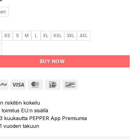
nen
XS
S
M
L
XL
XXL
3XL
4XL
VA EMS-puku määrä
BUY NOW
na
PayPal
Visa
MasterCard
IDeal
Bancontact
n riskitön kokeilu
toimitus EU:n sisällä
ä 3 kuukautta PEPPER App Premiumia
 1 vuoden takuun