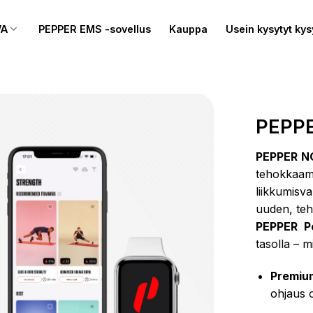
VA
PEPPER EMS -sovellus
Kauppa
Usein kysytyt ky
PEPP
PEPPER N
tehokkaa
liikkumis
uuden, te
PEPPER P
tasolla – m
Premium
ohjaus o