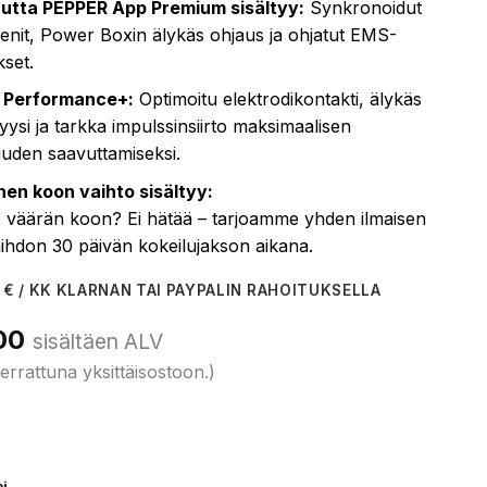
utta PEPPER App Premium sisältyy:
Synkronoidut
eenit, Power Boxin älykäs ohjaus ja ohjatut EMS-
kset.
 Performance+:
Optimoitu elektrodikontakti, älykäs
lyysi ja tarkka impulssinsiirto maksimaalisen
uden saavuttamiseksi.
inen koon vaihto sisältyy:
ko väärän koon? Ei hätää – tarjoamme yhden ilmaisen
ihdon 30 päivän kokeilujakson aikana.
 € / KK KLARNAN TAI PAYPALIN RAHOITUKSELLA
00
sisältäen ALV
errattuna yksittäisostoon.)
pi