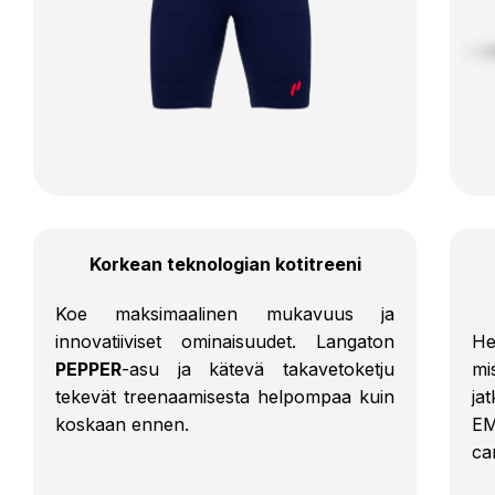
Korkean teknologian kotitreeni
Koe maksimaalinen mukavuus ja
innovatiiviset ominaisuudet. Langaton
He
PEPPER
-asu ja kätevä takavetoketju
mi
tekevät treenaamisesta helpompaa kuin
ja
koskaan ennen.
EM
ca