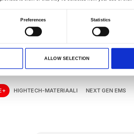
ukupolven EMS
lykkäämpi, pa
Preferences
Statistics
maksimaalisen mukavuuden, tarkan harjoittelun ohjauksen 
ALLOW SELECTION
E+
HIGHTECH-MATERIAALI
NEXT GEN EMS