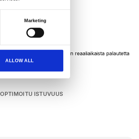
rempi.
Marketing
ja älykkään sensoritekniikan reaaliaikaista palautetta
ALLOW ALL
OPTIMOITU ISTUVUUS