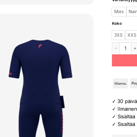
Mies
Nai
Koko
3XS
XXS
PEPPER NO
Klar
✓ 30 päivä
✓ Ilmainen 
✓ Sisältä
✓ Sisältää