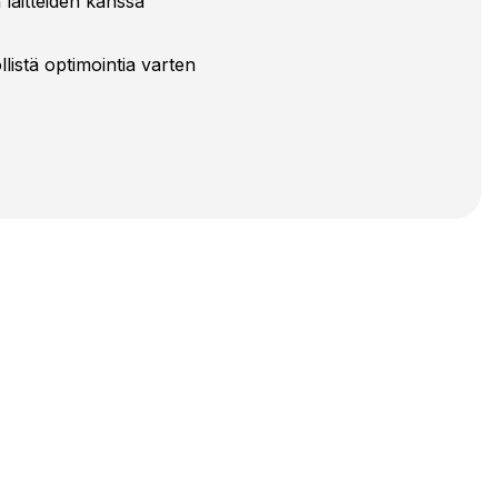
 laitteiden kanssa
listä optimointia varten