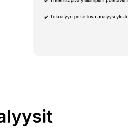
✔️ Yhteensopiva yleisimpien puettavien
✔️ Tekoälyyn perustuva analyysi yksilöl
alyysit