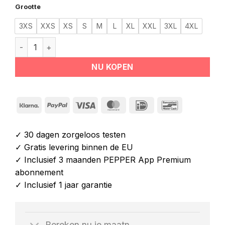
Grootte
3XS
XXS
XS
S
M
L
XL
XXL
3XL
4XL
PEPPER NOVA EMS Pak aantal
NU KOPEN
Klarna
PayPal
Visa
MasterCard
IDeal
Bancontact
✓ 30 dagen zorgeloos testen
✓ Gratis levering binnen de EU
✓ Inclusief 3 maanden PEPPER App Premium
abonnement
✓ Inclusief 1 jaar garantie
Bereken nu je maatn