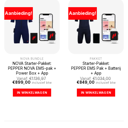
Aanbieding!
Aanbieding!
NOVA BUNDLE
PAKKET
NOVA Starter-Pakket:
Starter-Pakket:
PEPPER NOVA EMS-pak +
PEPPER EMS Pak + Batterij
Power Box + App
+ App
Vanaf:
€
1.136,97
Vanaf:
€
1.034,00
Oorspronkelijke
Huidige
Oorspronkelijke
Huidige
€
899,00
€
849,00
inclusief btw
inclusief btw
prijs
prijs
prijs
prijs
was:
is:
was:
is:
IN WINKELWAGEN
IN WINKELWAGEN
€1.136,97.
€899,00.
€1.034,00.
€849,00.