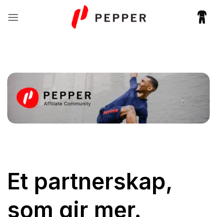
Skip
to
content
Et partnerskap,
som gir mer.