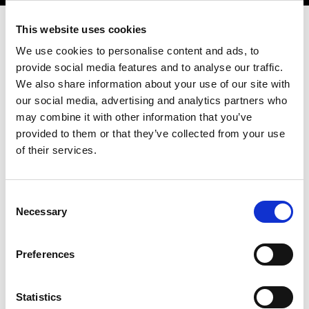
This website uses cookies
We use cookies to personalise content and ads, to
provide social media features and to analyse our traffic.
Slik blir du
We also share information about your use of our site with
our social media, advertising and analytics partners who
may combine it with other information that you’ve
PEPPER-
provided to them or that they’ve collected from your use
of their services.
affiliate
Consent
Necessary
Selection
Å bli med i PEPPERs affiliateprogram er bevisst gjort
Preferences
enkelt – og samtidig personlig. I fire tydelige steg blir du
en del av communityen vår og starter partnerskapet
ditt med PEPPER.
Statistics