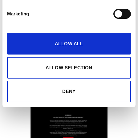
Marketing
1. SØK
2. VURDERING & UTVALG
ALLOW ALL
3. ONBOARDING & OPPSETT
4. ANBEFAL & TJEN
ALLOW SELECTION
DENY