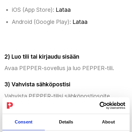
iOS (App Store):
Lataa
Android (Google Play):
Lataa
2) Luo tili tai kirjaudu sisään
Avaa PEPPER-sovellus ja luo PEPPER-tili.
3) Vahvista sähköpostisi
Vahvista PEPPER-tilisi sähköpostiosoite
sovelluksessa. Pidä sähköpostiosoite valmiina
– tarvitsemme juuri sitä, jotta voimme liittää
tilauksesi oikeaan tiliin.
Consent
Details
About