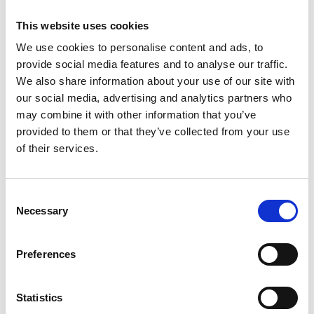
4) Täytä alla oleva lomake
This website uses cookies
Syötä tietosi ja lähetä lomake. Liitämme
We use cookies to personalise content and ads, to
ostoksesi automaattisesti tiliisi.
provide social media features and to analyse our traffic.
We also share information about your use of our site with
our social media, advertising and analytics partners who
may combine it with other information that you’ve
provided to them or that they’ve collected from your use
of their services.
Consent
Rekisteröintilomake
Necessary
Selection
Preferences
Syötä PEPPER-sovellustilisi
sähköpostiosoite ja tilausnumero.
Aktivoimme vuositilauksesi pian ja
Statistics