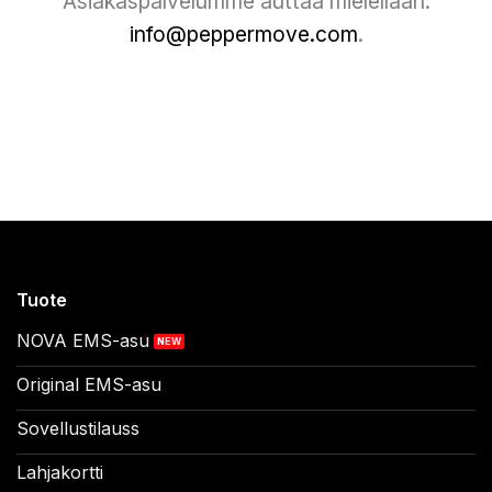
Asiakaspalvelumme auttaa mielellään:
info@peppermove.com
.
Tuote
NOVA EMS-asu
Original EMS-asu
Sovellustilauss
Lahjakortti