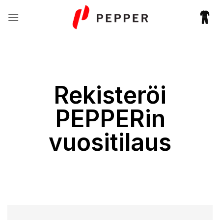
Skip
to
content
Rekisteröi
PEPPERin
vuositilaus