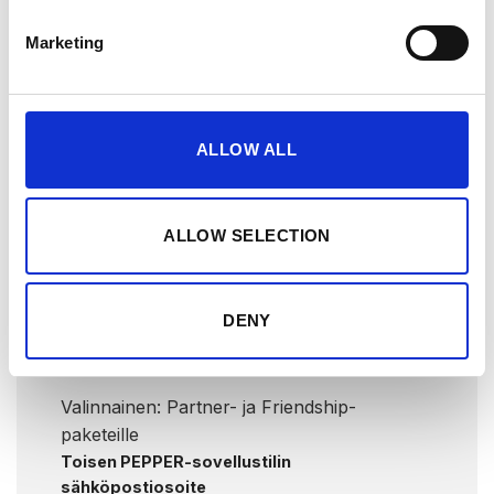
vahvistamme aktivoinnin
sähköpostitse.
Marketing
Etu- ja sukunimi*
ALLOW ALL
Tilausnumero*
ALLOW SELECTION
Ensimmäisen PEPPER-sovellustilin
sähköpostiosoite*
DENY
Valinnainen: Partner- ja Friendship-
paketeille
Toisen PEPPER-sovellustilin
sähköpostiosoite