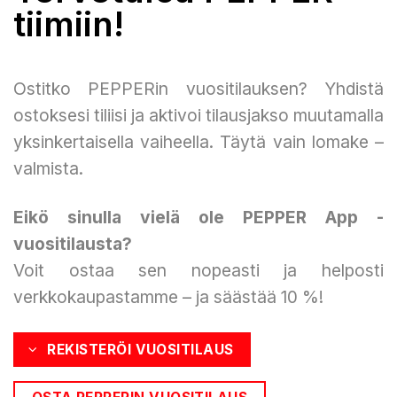
tiimiin!
Ostitko PEPPERin vuositilauksen? Yhdistä
ostoksesi tiliisi ja aktivoi tilausjakso muutamalla
yksinkertaisella vaiheella. Täytä vain lomake –
valmista.
Eikö sinulla vielä ole PEPPER App -
vuositilausta?
Voit ostaa sen nopeasti ja helposti
verkkokaupastamme – ja säästää 10 %!
REKISTERÖI VUOSITILAUS