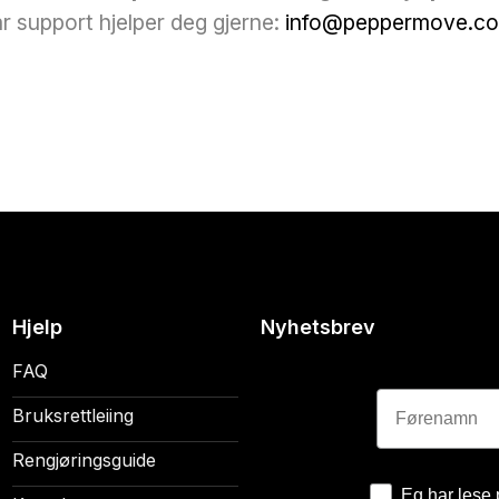
r support hjelper deg gjerne:
info@peppermove.c
Hjelp
Nyhetsbrev
FAQ
Førenamn
Bruksrettleiing
Rengjøringsguide
Eg har lese