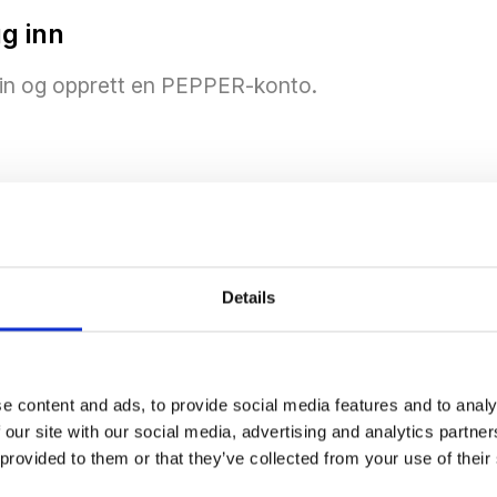
gg inn
in og opprett en PEPPER-konto.
ontoen din i appen. Ha den klar – vi trenger akku
r
Details
inn skjemaet. Vi kobler kjøpet ditt automatisk til k
e content and ads, to provide social media features and to analy
 our site with our social media, advertising and analytics partn
 provided to them or that they’ve collected from your use of their