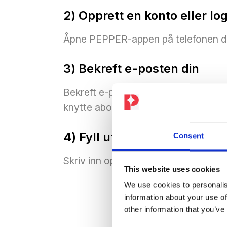
2) Opprett en konto eller lo
Åpne PEPPER-appen på telefonen d
3) Bekreft e-posten din
Bekreft e-postadressen for PEPPER-k
knytte abonnementet ditt riktig.
4) Fyll ut skjemaet nedenfo
Consent
Skriv inn opplysningene dine og send 
This website uses cookies
We use cookies to personalis
information about your use of
other information that you’ve