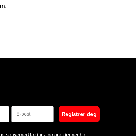
om
.
E-post
Registrer deg
 personvernerklæringa og godkjenner ho.