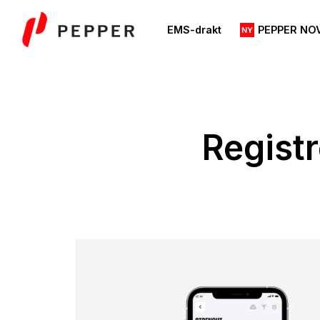
Skip
to
EMS-drakt
PEPPER NO
content
Regist