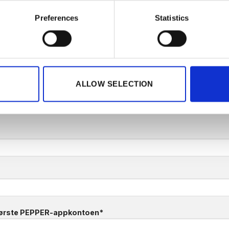
Preferences
Statistics
Registreringsskjema
ALLOW SELECTION
ressen til PEPPER-appkontoen din samt ordrenum
t snart og sender en bekreftelse på e-post.
første PEPPER-appkontoen*