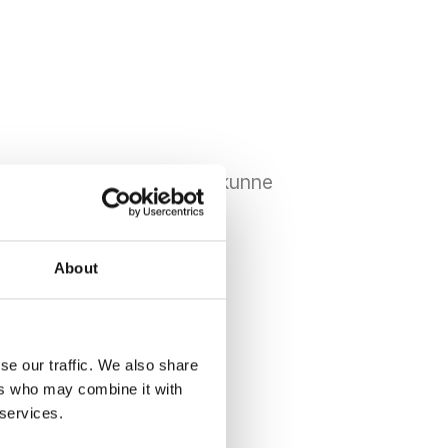
rat denne adressen for å kunne
About
ontoen din.
se our traffic. We also share
ers who may combine it with
 services.