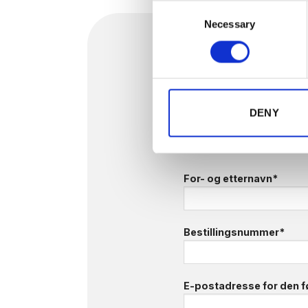
Consent
Necessary
Selection
DENY
Skriv inn e-postad
årsabonnementet dit
For- og etternavn*
Bestillingsnummer*
E-postadresse for den 