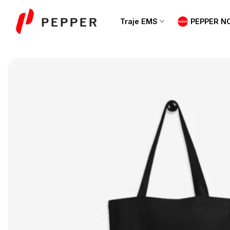
Saltar
al
Traje EMS
PEPPER N
contenido