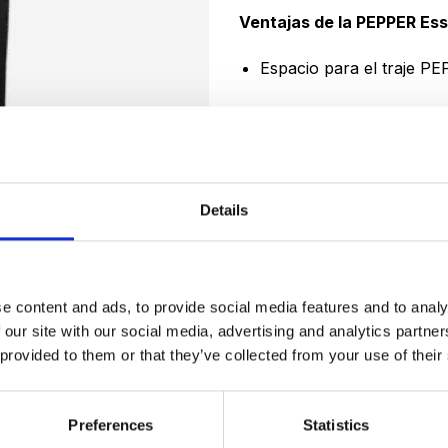
Ventajas de la PEPPER Ess
Espacio para el traje P
Práctica para transport
Diseño minimalista PEP
Ideal para entrenar en c
Details
Uso versátil para deporte,
e content and ads, to provide social media features and to analy
Hay existencias
 our site with our social media, advertising and analytics partn
 provided to them or that they’ve collected from your use of their
PEPPER Essentials Tote Bag
Preferences
Statistics