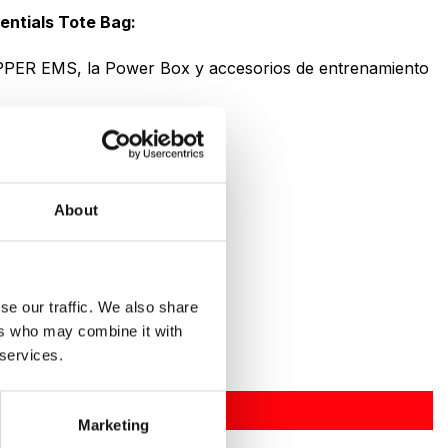
entials Tote Bag:
EPPER EMS, la Power Box y accesorios de entrenamiento
e y almacenamiento
PER
asa o fuera
About
 viajes o el día a día
se our traffic. We also share
ers who may combine it with
 services.
 cantidad
AÑADIR AL CARRITO
Marketing