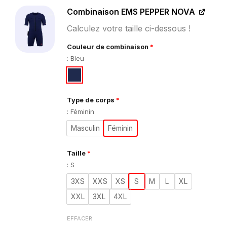
initial
actuel
était :
est :
Combinaison EMS PEPPER NOVA
€1.136,97.
€899,00.
Calculez votre taille ci-dessous !
Couleur de combinaison
*
:
Bleu
Type de corps
*
:
Féminin
Masculin
Féminin
Taille
*
:
S
3XS
XXS
XS
S
M
L
XL
XXL
3XL
4XL
EFFACER