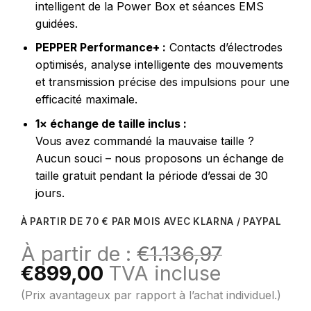
intelligent de la Power Box et séances EMS
guidées.
PEPPER Performance+ :
Contacts d’électrodes
optimisés, analyse intelligente des mouvements
et transmission précise des impulsions pour une
efficacité maximale.
1× échange de taille inclus :
Vous avez commandé la mauvaise taille ?
Aucun souci – nous proposons un échange de
taille gratuit pendant la période d’essai de 30
jours.
À PARTIR DE 70 € PAR MOIS AVEC KLARNA / PAYPAL
À partir de :
€
1.136,97
Le
Le
€
899,00
TVA incluse
prix
prix
(Prix avantageux par rapport à l’achat individuel.)