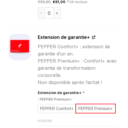
Le
Le
€
99,00
€
81,00
TVA incluse
prix
prix
initial
actuel
quantité de Abonnement à l’application P
était :
est :
€99,00.
€81,00.
Extension de garantie+
PEPPER Comfort+ : extension de
garantie d’un an.
PEPPER Premium+ : Comfort+ avec
garantie de transformation
corporelle.
Non disponible après l’achat !
Extension de garantie+
*
:
PEPPER Premium+
PEPPER Comfort+
PEPPER Premium+
EFFACER