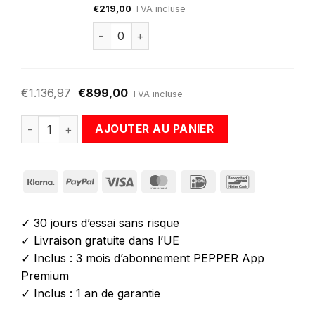
€
219,00
TVA incluse
quantité de Extension de garantie+
€
1.136,97
€
899,00
TVA incluse
quantité de Pack de démarrage NOVA:combinaison PEP
AJOUTER AU PANIER
Klarna
PayPal
Visa
MasterCard
IDeal
Bancontact
✓ 30 jours d’essai sans risque
✓ Livraison gratuite dans l’UE
✓ Inclus : 3 mois d’abonnement PEPPER App
Premium
✓ Inclus : 1 an de garantie