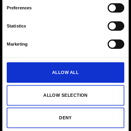
Rejoins la
Preferences
Statistics
communauté
Marketing
Découvre une communauté qui te motive, t’inspire et
t’accompagne à chaque étape de ton parcours EMS.
ALLOW ALL
ALLOW SELECTION
DENY