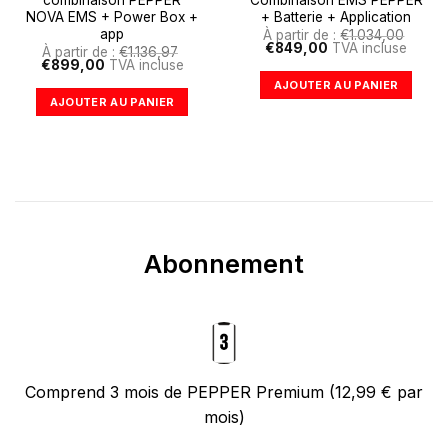
combinaison PEPPER
Combinaison EMS PEPPER
NOVA EMS + Power Box +
+ Batterie + Application
app
À partir de :
€
1.034,00
Le
Le
€
849,00
TVA incluse
À partir de :
€
1.136,97
prix
prix
Le
Le
€
899,00
TVA incluse
initial
actuel
prix
prix
AJOUTER AU PANIER
était :
est :
initial
actuel
€1.034,00.
€849,00.
AJOUTER AU PANIER
était :
est :
€1.136,97.
€899,00.
Abonnement
Comprend 3 mois de PEPPER Premium (12,99 € par
mois)