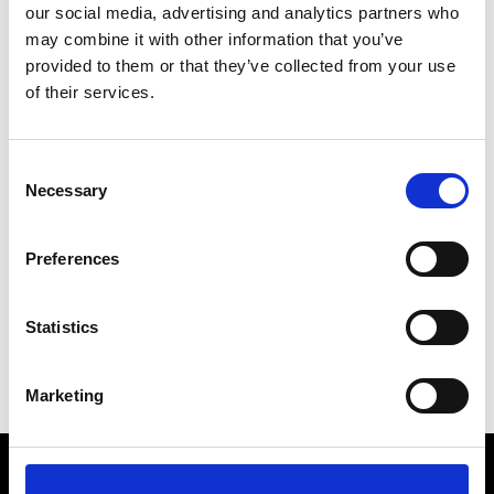
our social media, advertising and analytics partners who
PEPPER Comfort+
est
exclusivement
may combine it with other information that you’ve
disponible lors de l’achat du PEPPER
provided to them or that they’ve collected from your use
NOVA Bundle.
of their services.
Un achat ultérieur n’est pas possible.
PEPPER Comfort+
est
lié à une
Consent
personne et à un produit.
Necessary
Selection
La garantie s’applique exclusivement à la
combinaison PEPPER NOVA
enregistrée
Preferences
et à la
batterie
associée.
Il s’agit d’un
produit numérique ; aucun
Statistics
retour ni échange
n’est possible.
Marketing