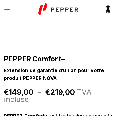
Passer
au
contenu
PEPPER Comfort+
Extension de garantie d’un an pour votre
produit PEPPER NOVA
Plage
€
149,00
–
€
219,00
TVA
de
incluse
prix :
€149,00