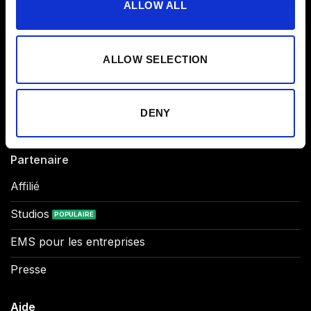
ALLOW ALL
Produit
Combinaison NOVA EMS
ALLOW SELECTION
Combinaison Original EMS
Abonnement à l'application
DENY
Carte Cadeau
Partenaire
Affilié
Studios
EMS pour les entreprises
Presse
Aide