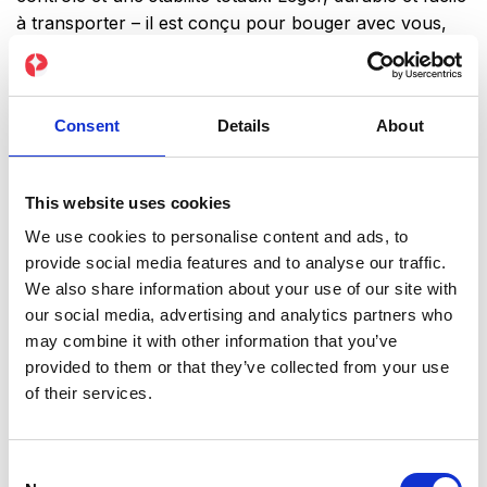
à transporter – il est conçu pour bouger avec vous,
des entraînements à la maison aux sessions en studio.
Consent
Details
About
quantité de Le PEPPER Mat
AJOUTER AU PANIER
This website uses cookies
We use cookies to personalise content and ads, to
Détails :
provide social media features and to analyse our traffic.
• Base en caoutchouc avec revêtement en
We also share information about your use of our site with
microsuède de haute qualité
our social media, advertising and analytics partners who
• Design antidérapant pour une prise sûre et une
may combine it with other information that you’ve
stabilité optimale
provided to them or that they’ve collected from your use
• Dimensions : 24″ × 68″ (61 cm × 173 cm)
of their services.
• Poids : 62 oz. (1,75 kg)
• Épaisseur : 0,12″ (3 mm)
Consent
• Produit fabriqué en Chine