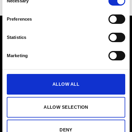
Necessary
Selection
Preferences
Produit
Statistics
Combinaison NOVA EMS
Marketing
Combinaison Original EMS
Abonnement à l'application
Carte Cadeau
ALLOW ALL
Partenaire
ALLOW SELECTION
Affilié
Studios
DENY