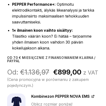
PEPPER Performance+:
Optimoitu
elektrodikontakti, älykäs liikeanalyysi ja tarkka
impulssinsiirto maksimaalisen tehokkuuden
saavuttamiseksi.
1× ilmainen koon vaihto sisältyy:
Tilasitko väärän koon? Ei hätää – tarjoamme
yhden ilmaisen koon vaihdon 30 päivän
kokeilujakson aikana.
OD 70 € MIESIĘCZNIE Z FINANSOWANIEM KLARNA /
PAYPAL
Pierwotna
Aktualn
Od:
€
1.136,97
€
899,00
z VAT
cena
cena
(Cena promocyjna w porównaniu z zakupem
wynosiła:
wynosi:
pojedynczym.)
€1.136,97.
€899,0
Kombinezon PEPPER NOVA EMS
Oblicz rozmiar poniżej!