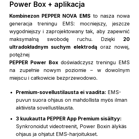
Power Box + aplikacja
Kombinezon PEPPER NOVA EMS
to nasza nowa
generacja treningu EMS: mocniejszy, jeszcze
wygodniejszy i zaprojektowany tak, aby zapewnić
maksymalną swobodę ruchu. Dzięki
20
ultradokładnym suchym elektrodą
oraz nowej,
potężnej
PEPPER Power Box
doświadczysz treningu EMS
na zupełnie nowym poziomie – w dowolnym
miejscu i całkowicie bezprzewodowo.
Premium-sovellustilausta ei vaadita:
EMS-
puvun suora ohjaus on mahdollista myös ilman
aktiivista sovellustilausta.
3 kuukautta PEPPER App Premium sisältyy:
Synkronoidut videotreenit, Power Boxin älykäs
ohjaus ja ohjatut EMS-harjoitukset.