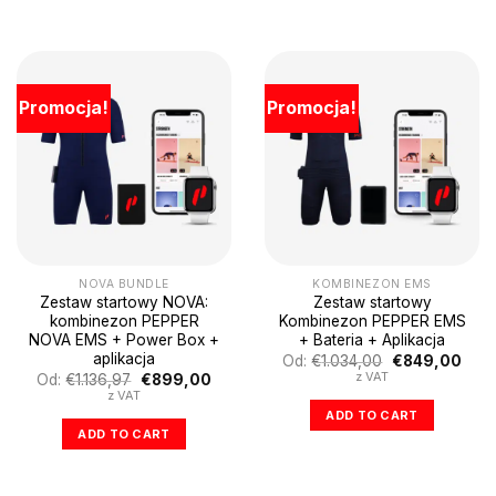
Promocja!
Promocja!
NOVA BUNDLE
KOMBINEZON EMS
Zestaw startowy NOVA:
Zestaw startowy
kombinezon PEPPER
Kombinezon PEPPER EMS
NOVA EMS + Power Box +
+ Bateria + Aplikacja
aplikacja
Pierwotna
Aktu
Od:
€
1.034,00
€
849,00
cena
cena
z VAT
Pierwotna
Aktualna
Od:
€
1.136,97
€
899,00
wynosiła:
wyno
cena
cena
z VAT
€1.034,00.
€849
wynosiła:
wynosi:
ADD TO CART
€1.136,97.
€899,00.
ADD TO CART