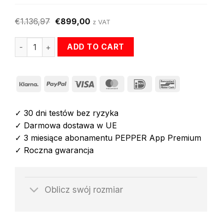
€
1.136,97
€
899,00
z VAT
ilość Zestaw startowy NOVA:kombinezon PEPPER NOVA E
ADD TO CART
Klarna
PayPal
Visa
MasterCard
IDeal
Bancontact
✓ 30 dni testów bez ryzyka
✓ Darmowa dostawa w UE
✓ 3 miesiące abonamentu PEPPER App Premium
✓ Roczna gwarancja
Oblicz swój rozmiar