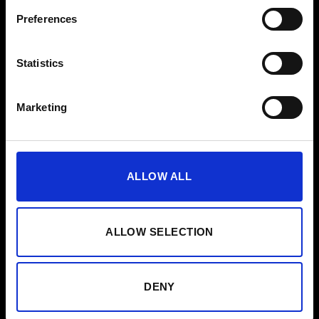
Preferences
społeczności
Statistics
Doświadcz społeczności, która motywuje, inspiruje i
Marketing
wspiera Cię na każdym etapie Twojej EMS-podróży.
ALLOW ALL
ALLOW SELECTION
DENY