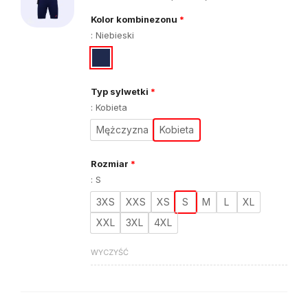
Kolor kombinezonu
*
:
Niebieski
Typ sylwetki
*
:
Kobieta
Mężczyzna
Kobieta
Rozmiar
*
:
S
3XS
XXS
XS
S
M
L
XL
XXL
3XL
4XL
WYCZYŚĆ