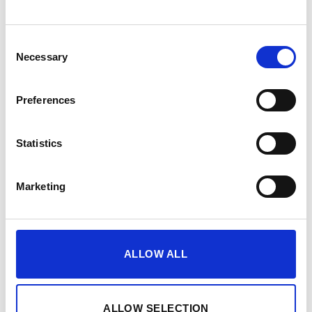
Consent
Necessary
Selection
Preferences
Motywacja dzięki widocznym postępom
Statistics
Marketing
Idealne dla
ALLOW ALL
ALLOW SELECTION
Regularny trening
Ambitna transformacja