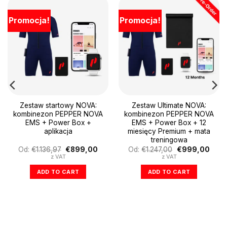
Promocja!
Promocja!
Zestaw startowy NOVA:
Zestaw Ultimate NOVA:
kombinezon PEPPER NOVA
kombinezon PEPPER NOVA
EMS + Power Box +
EMS + Power Box + 12
aplikacja
miesięcy Premium + mata
treningowa
tualna
Pierwotna
Aktualna
Pierwotna
Aktua
Od:
€
1.136,97
€
899,00
Od:
€
1.247,00
€
999,00
na
cena
cena
cena
cena
z VAT
z VAT
nosi:
wynosiła:
wynosi:
wynosiła:
wynos
.100,00.
€1.136,97.
€899,00.
€1.247,00.
€999
ADD TO CART
ADD TO CART