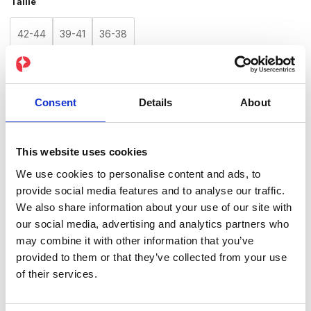
Taille
42-44
39-41
36-38
quantité de Chaussettes PEPPER Spice Crew Chili
ACHETER MAINTENANT
Consent
Details
About
This website uses cookies
Expédition sous 2 à 3 jours ouvrés depuis l'Allemagne
Livraison gratuite dès 25€
We use cookies to personalise content and ads, to
provide social media features and to analyse our traffic.
Payez en 30 jours avec Klarna ou PayPal
We also share information about your use of our site with
our social media, advertising and analytics partners who
may combine it with other information that you’ve
provided to them or that they’ve collected from your use
Description
of their services.
Matière