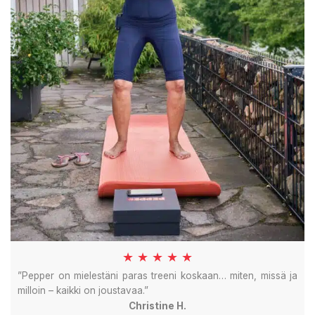
★ ★ ★ ★ ★
”Pepper on mielestäni paras treeni koskaan… miten, missä ja
milloin – kaikki on joustavaa.”
Christine H.