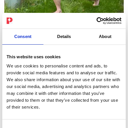
Consent
Details
About
★ ★ ★ ★ ★
This website uses cookies
”Ensimmäisen lapseni syntymän jälkeen PEPPER oli
We use cookies to personalise content and ads, to
täydellinen tuki aktiiviseen palautumiseeni – 20 intensiivistä
provide social media features and to analyse our traffic.
minuuttia sopii helposti kiireiseen äitipäivääni. Nautin treenistä
We also share information about your use of our site with
ja nopeista tuloksista todella paljon!”
our social media, advertising and analytics partners who
Tina M.
may combine it with other information that you’ve
provided to them or that they’ve collected from your use
of their services.
Consent