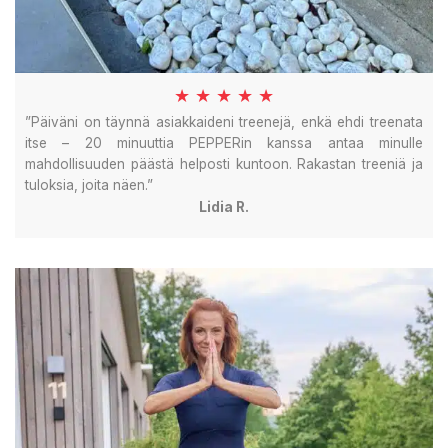
★ ★ ★ ★ ★
”Päiväni on täynnä asiakkaideni treenejä, enkä ehdi treenata
itse – 20 minuuttia PEPPERin kanssa antaa minulle
mahdollisuuden päästä helposti kuntoon. Rakastan treeniä ja
tuloksia, joita näen.”
Lidia R.