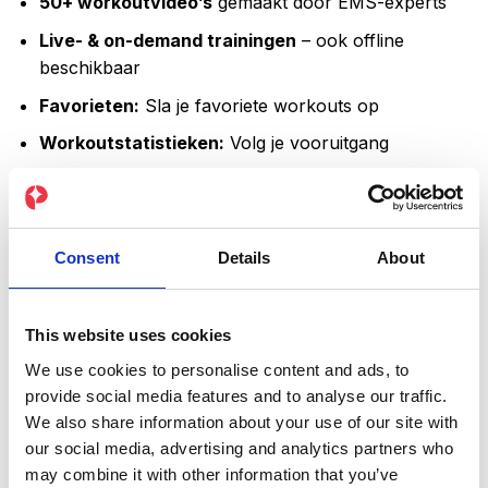
50+ workoutvideo’s
gemaakt door EMS-experts
Live- & on-demand trainingen
– ook offline
beschikbaar
Favorieten:
Sla je favoriete workouts op
Workoutstatistieken:
Volg je vooruitgang
PEPPER Party:
Train samen met vrienden of neem
deel aan groeps- & live-sessies
Gepersonaliseerde pak-instellingen:
Sla je
Consent
Details
About
individuele voorkeuren op
Prijsklasse:
€
69,00
-
€
90,00
inclusief btw
This website uses cookies
€69,00
Maanden
tot
We use cookies to personalise content and ads, to
€90,00
6
9
12
provide social media features and to analyse our traffic.
We also share information about your use of our site with
PEPPER app-abonnement aantal
our social media, advertising and analytics partners who
may combine it with other information that you’ve
NU KOPEN