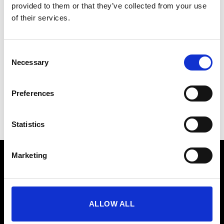
provided to them or that they’ve collected from your use
of their services.
Kies tussen
6-, 9- of 12-maanden abonnementen
–
perfect voor elke trainingsroutine.
Consent
Necessary
Selection
Je activatiecode wordt binnen 1–2 dagen via e-mail
verzonden – verzilver hem en begin meteen met
trainen.
Preferences
Statistics
Marketing
Product
NOVA EMS-Pak
ALLOW ALL
Original EMS-Pak