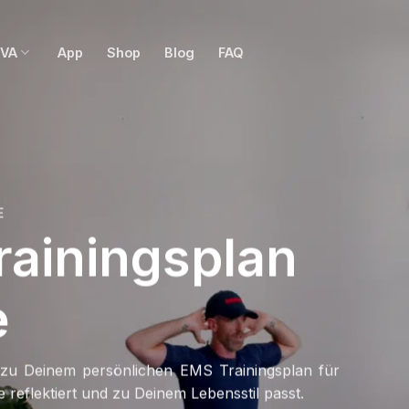
OVA
App
Shop
Blog
FAQ
E
rainingsplan
e
 zu Deinem persönlichen EMS Trainingsplan für
 reflektiert und zu Deinem Lebensstil passt.