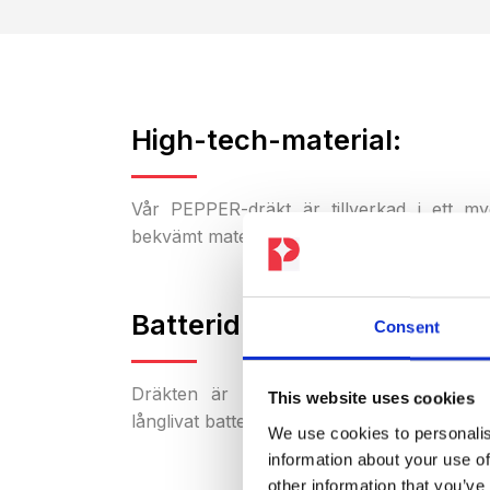
High-tech-material:
Vår PEPPER-dräkt är tillverkad i ett my
bekvämt material. Dräkten kan tvättas i tvä
Batteridriven:
Consent
Dräkten är helt trådlös och drivs av e
This website uses cookies
långlivat batteri.
We use cookies to personalis
information about your use of
other information that you’ve