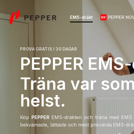
Skip
to
EMS-dräkt
PEPPER NO
content
PROVA GRATIS I 30 DAGAR
PEPPER EMS-
Träna var som
helst.
Köp
PEPPER
EMS-dräkten och träna med EMS va
bekvämaste, lättaste och mest prisvärda EMS-drä