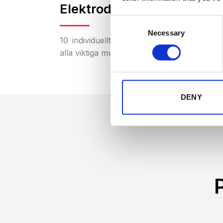
Elektroder:
Consent
Necessary
Selection
10 individuellt styrbara torra elektrodpar
alla viktiga muskelgrupper.
DENY