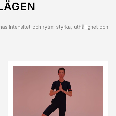
LÄGEN
nas intensitet och rytm: styrka, uthållighet och