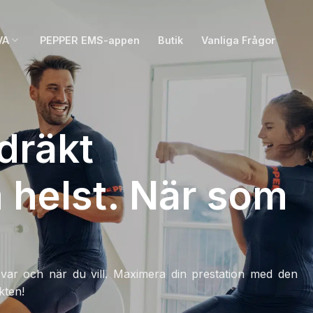
VA
PEPPER EMS-appen
Butik
Vanliga Frågor
dräkt
 helst. När som
r och när du vill. Maximera din prestation med den
kten!