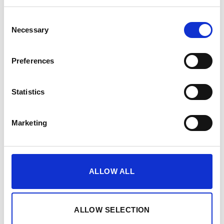
Consent
الانضمام إلى برنامج PEPPER للشركاء بالعمولة بسيط عن
Necessary
Selection
قصد — وفي الوقت نفسه شخصي. عبر أربع خطوات واضحة
تصبح جزءًا من مجتمعنا وتبدأ شراكتك مع PEPPER.
Preferences
Statistics
1. قدّم طلبك
Marketing
2. المراجعة والاختيار
3. الإعداد والانضمام
4. أوصِ واربح
ALLOW ALL
ALLOW SELECTION