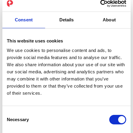
Stampa:
35% cotone, 65% poliestere
Design:
6 pannelli, vestibilità rilassata per il
Consent
Details
About
massimo comfort
Ventilazione:
6 occhielli ricamati
This website uses cookies
Cinturino regolabile
con fibbia in stile antico
We use cookies to personalise content and ads, to
provide social media features and to analyse our traffic.
Produzione responsabile
in Vietnam e Bangladesh
We also share information about your use of our site with
our social media, advertising and analytics partners who
€
35,00
incl. IVA
may combine it with other information that you’ve
provided to them or that they’ve collected from your use
of their services.
Il Cappellino PEPPER. quantità
AGGIUNGI AL CARRELLO
Consent
Necessary
Selection