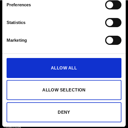
Preferences
Prodotto
Statistics
Tuta NOVA EMS
Marketing
Tuta Original EMS
Abbonamento App
Buono Regalo
ALLOW ALL
Partner
ALLOW SELECTION
Affiliato
Studi
DENY
EMS per aziende
Stampa