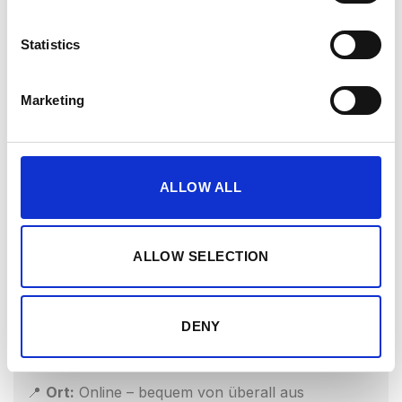
Statistics
Marketing
Ausverkauft
🌿 BALANCE – Relax & Recovery
Entspanne, atme durch und tanke neue Energie.
ALLOW ALL
Dieses wohltuende Relax-Workout hilft dir, Stress
abzubauen, deine Flexibilität zu verbessern und
ALLOW SELECTION
Körper sowie Geist in Einklang zu bringen.
📅
Nächster Termin:
27.02.2025; 19.00 Uhr CET
DENY
⏱
Dauer:
45 Minuten
📍
Ort:
Online – bequem von überall aus