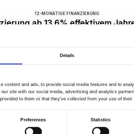
12-MONATIGE FINANZIERUNG
zierung ab 13,6% effektivem Jahr
und mit 0 € Anzahlung.
ich beim Kauf von Pepper Anzug, Batteriebox, Pepper Bu
Pepper Partner Bundle.
Details
e content and ads, to provide social media features and to analy
 our site with our social media, advertising and analytics partn
 provided to them or that they’ve collected from your use of their
Die häufigsten Fragen zu Klarna
Preferences
Statistics