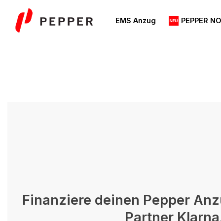
Zum
Inhalt
EMS Anzug
PEPPER N
springen
Finanziere deinen Pepper Anz
Partner Klarna