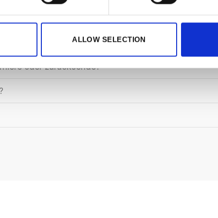
ALLOW SELECTION
orniere oder zurücksende?
?