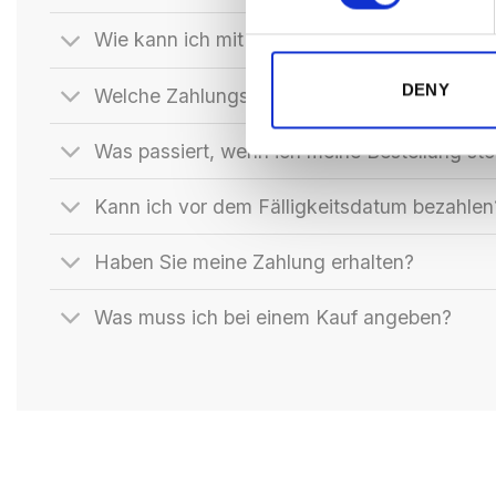
Wie kann ich mit Klarna bezahlen?
DENY
Welche Zahlungsoptionen bietet Klarna?
Was passiert, wenn ich meine Bestellung st
Kann ich vor dem Fälligkeitsdatum bezahlen
Haben Sie meine Zahlung erhalten?
Was muss ich bei einem Kauf angeben?