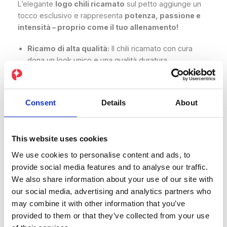
L’elegante
logo chili ricamato
sul petto aggiunge un
tocco esclusivo e rappresenta
potenza, passione e
intensità – proprio come il tuo allenamento!
Ricamo di alta qualità:
Il chili ricamato con cura
dona un look unico e una qualità duratura
Tessuto premium super morbido:
100% cotone
pettinato e ring-spun (i colori mélange contengono
poliestere)
Consent
Details
About
Leggero e confortevole:
Peso del tessuto di 142
g/m²
This website uses cookies
Produzione sostenibile:
Ogni maglietta è realizzata
We use cookies to personalise content and ads, to
su richiesta per evitare la sovrapproduzione
provide social media features and to analyse our traffic.
Un must-have per chi ama il piccante – in palestra o
We also share information about your use of our site with
nella vita quotidiana! 🔥💪
our social media, advertising and analytics partners who
may combine it with other information that you’ve
€
438,58
incl. IVA
provided to them or that they’ve collected from your use