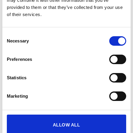
may combine it with other information that you’ve
COMING SOON
provided to them or that they’ve collected from your use
of their services.
Consent
Necessary
Selection
Preferences
Heb je nog
Statistics
andere
Marketing
vragen?
Niet gevonden wat je zocht en
ALLOW ALL
heb je nog vragen?