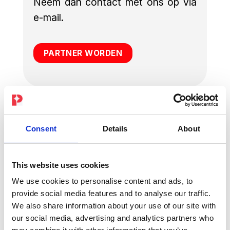
Neem dan contact met ons op via
e-mail.
PARTNER WORDEN
Consent
Details
About
Carrière
Wil je deel uitmaken van onze
This website uses cookies
PEPPER-familie? Solliciteer dan en
We use cookies to personalise content and ads, to
werk samen met ons aan onze
provide social media features and to analyse our traffic.
missie.
We also share information about your use of our site with
our social media, advertising and analytics partners who