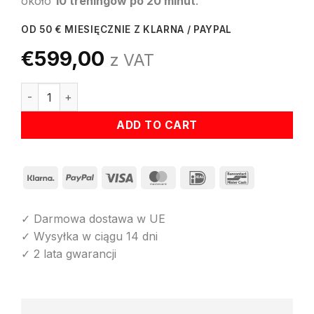
około
10 treningów po 20 minut
.
OD 50 € MIESIĘCZNIE Z KLARNA / PAYPAL
€
599,00
z VAT
ilość Bateria
ADD TO CART
Klarna
PayPal
Visa
MasterCard
IDeal
Bancontact
✓ Darmowa dostawa w UE
✓ Wysyłka w ciągu 14 dni
✓ 2 lata gwarancji