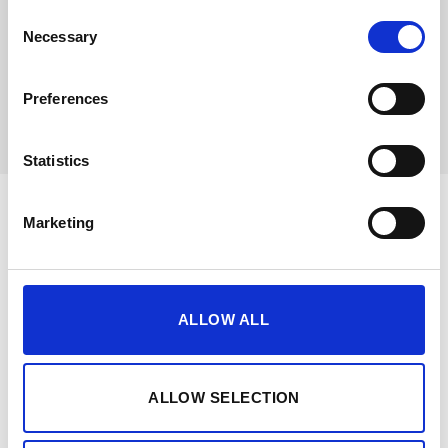
Consent
Necessary
Selection
Preferences
Statistics
Marketing
OPINIE
ALLOW ALL
OPINIE I
DOŚWIADCZENIA
ALLOW SELECTION
NASZYCH KLIENTÓW