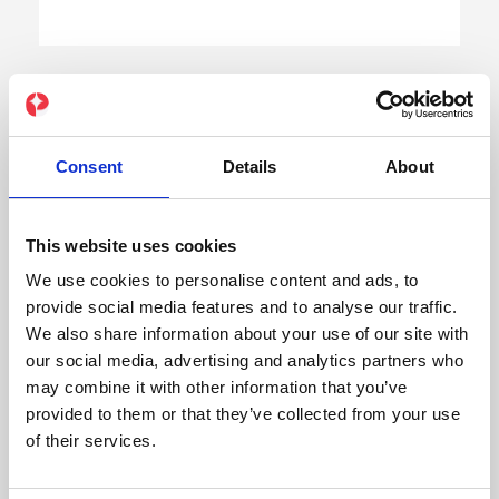
Przyjazne dla stawów
Consent
Details
About
Trening bez przeciążania stawów – idealny
przy kontuzjach.
This website uses cookies
We use cookies to personalise content and ads, to
provide social media features and to analyse our traffic.
We also share information about your use of our site with
Wszechstronność
our social media, advertising and analytics partners who
may combine it with other information that you’ve
EMS sprawdza się w wielu celach: siła,
provided to them or that they’ve collected from your use
odchudzanie, rehabilitacja.
of their services.