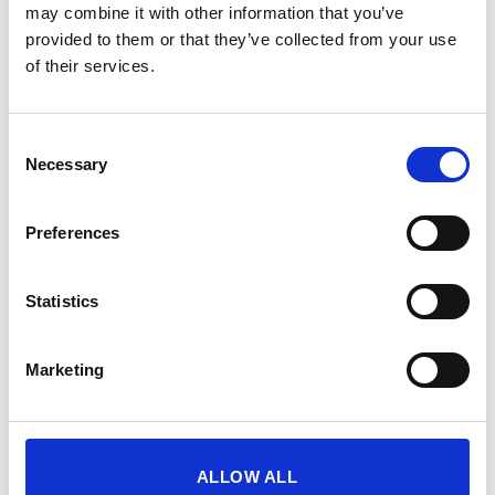
may combine it with other information that you’ve
provided to them or that they’ve collected from your use
of their services.
مع جميع بدلات PEPPER يمكنك بدء حصة تدريب جماعية
Consent
بسهولة – سواء في المنزل أو في الاستوديو أو أثناء السفر.
Necessary
Selection
مثالية لجلسة تدريب مشتركة مع الأصدقاء أو العائلة أو الشريك
لجرعة إضافية من التحفيز وأقصى قدر من المتعة.
Preferences
Statistics
البطارية
Marketing
ALLOW ALL