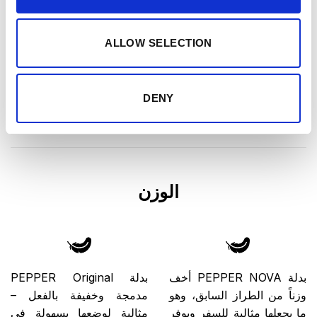
البطارية الجديدة في بدلة
بطارية بدلة PEPPER
PEPPER NOVA تدوم الآن
Original تكفي لحوالي 10
لمدة أطول بنسبة 50٪، وتتيح
جلسات تدريب.
ALLOW SELECTION
لك ما يصل إلى 15 حصة
تدريب كاملة قبل الحاجة إلى
إعادة شحنها.
DENY
الوزن
بدلة PEPPER NOVA أخف
بدلة PEPPER Original
وزناً من الطراز السابق، وهو
مدمجة وخفيفة بالفعل –
ما يجعلها مثالية للسفر ويوفر
مثالية لوضعها بسهولة في