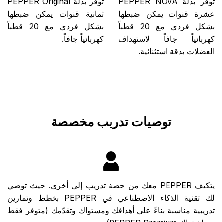
توفر بدلة PEPPER NOVA
توفّر بدلة PEPPER Original
عشرة قنوات يمكن ضبطها
ثمانية قنوات يمكن ضبطها
بشكل فردي مع 20 قطباً
بشكل فردي مع 20 قطباً
كهربائياً جافاً لاستهداف
كهربائياً جافاً.
العضلات بدقة استثنائية.
توصيات تدريب مخصصة
يتكيف PEPPER معك من حصة تدريب إلى أخرى. حيث توصي
لك تقنية الذكاء الاصطناعي في PEPPER بخطط وتمارين
تدريبية مناسبة بناءً على أهدافك ومستواك وتقدّمك (متوفر فقط